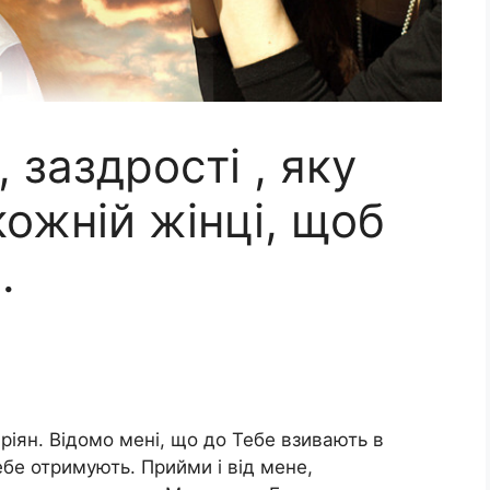
 заздрості , яку
кожній жінці, щоб
.
ріян. Відомо мені, що до Тебе взивають в
ебе отримують. Прийми і від мене,