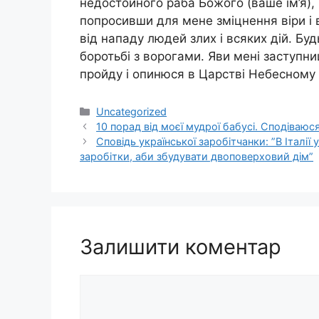
недостойного раба Божого (ваше ім’я),
попросивши для мене зміцнення віри і в
від нападу людей злих і всяких дій. Бу
боротьбі з ворогами. Яви мені заступн
пройду і опинюся в Царстві Небесному б
Категорії
Uncategorized
10 порад від моєї мудрої бабусі. Сподіваюся
Сповідь української заробітчанки: ”В Італії 
заробітки, аби збудувати двоповерховий дім”
Залишити коментар
Коментар