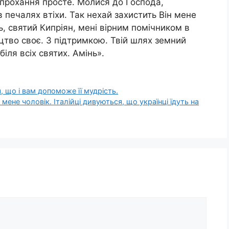
 прохання просте. Молися до Господа,
 печалях втіхи. Так нехай захистить Він мене
дь, святий Кипріян, мені вірним помічником в
ицтво своє. З підтримкою. Твій шлях земний
іля всіх святих. Амінь».
, що і вам допоможе її мудрість.
у мене чоловік. Італійці дивуються, що українці їдуть на