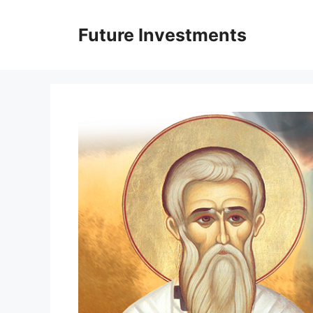
Перейти
до
Future Investments
вмісту