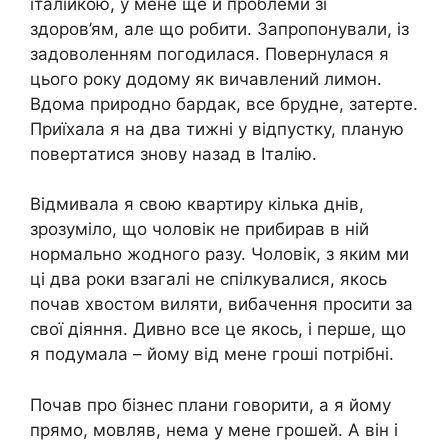
італійкою, у мене ще й проблеми зі
здоров’ям, але що робити. Запропонували, із
задоволенням погодилася. Повернулася я
цього року додому як вичавлений лимон.
Вдома природно бардак, все брудне, затерте.
Приїхала я на два тижні у відпустку, планую
повертатися знову назад в Італію.
Відмивала я свою квартиру кілька днів,
зрозуміло, що чоловік не прибирав в ній
нормально жодного разу. Чоловік, з яким ми
ці два роки взагалі не спілкувалися, якось
почав хвостом виляти, вибачення просити за
свої діяння. Дивно все це якось, і перше, що
я подумала – йому від мене гроші потрібні.
Почав про бізнес плани говорити, а я йому
прямо, мовляв, нема у мене грошей. А він і