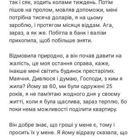
так і сяк, ходить колами тиждень. Потім
пішов на пролом, мовляв допоможи, мені
потрібна тисяча доларів, я на цьому
зароблю, і протягом місяця віддам. Ага,
зараз, а як же. Побігла в банк і валізи
прихопила, щоб побільше зняти.
Відмовила природно, а він почав давити на
жалість, це моя остання справа, каже,
інакше мені світить будинок престарілих.
Маячня. Дивлюся і думаю, Господи, з ким я
жила? Йому за 60, ми були одружені 25
років, я не пам’ятаю жодного дня у своєму
житті, коли я була щаслива, зараз терплю, бо
поки нема можливості поділити квартиру.
Він добре знає, що гроші у мене є, тому і
просить їх у мене. Я йому відразу сказала, що