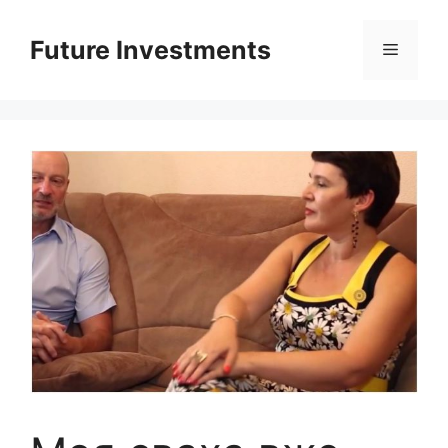
Перейти
до
Future Investments
Меню
вмісту