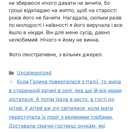
не збираюся нічого давати чи зичити, бо
гроші відкладаю на житло, щоб на старості
років його не бачити. Нагадала, скільки разів
по молодості і наївності я його виручала і все
йшло в нікуди. Він для мене сусід, давно
нелюбимий. Нічого я йому не винна.
Фото ілюстративне, з вільних джерел.
Категорії
Uncategorized
Коли Галина поверталася з Італії, то жила
в старенькій хатині в селі, яка ще їй від мами
дісталася. А потім їхала в місто, в гості до
дітей. У дітей аж очі світилися, коли мати
переступала їх поріг з великими торбами.
Доставала смачні гостинці онукам, які