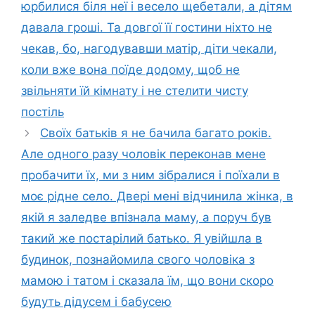
юрбилися біля неї і весело щебетали, а дітям
давала гроші. Та довгої її гостини ніхто не
чекав, бо, нагодувавши матір, діти чекали,
коли вже вона поїде додому, щоб не
звільняти їй кімнату і не стелити чисту
постіль
Своїх батьків я не бачила багато років.
Але одного разу чоловік переконав мене
пробачити їх, ми з ним зібралися і поїхали в
моє рідне село. Двері мені відчинила жінка, в
якій я заледве впізнала маму, а поруч був
такий же постарілий батько. Я увійшла в
будинок, познайомила свого чоловіка з
мамою і татом і сказала їм, що вони скоро
будуть дідусем і бабусею