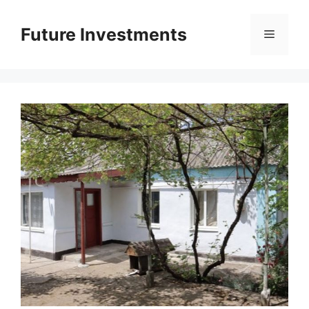
Перейти
до
Future Investments
Меню
вмісту