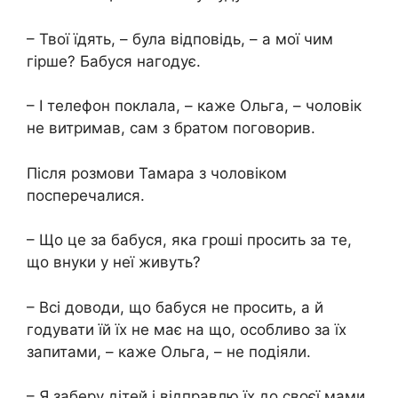
– Твої їдять, – була відповідь, – а мої чим
гірше? Бабуся нагодує.
– І телефон поклала, – каже Ольга, – чоловік
не витримав, сам з братом поговорив.
Після розмови Тамара з чоловіком
посперечалися.
– Що це за бабуся, яка гроші просить за те,
що внуки у неї живуть?
– Всі доводи, що бабуся не просить, а й
годувати їй їх не має на що, особливо за їх
запитами, – каже Ольга, – не подіяли.
– Я заберу дітей і відправлю їх до своєї мами,