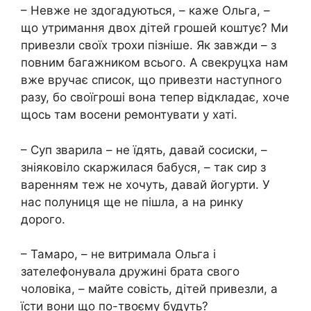
– Невже не здогадуються, – каже Ольга, –
що утримання двох дітей грошей коштує? Ми
привезли своїх трохи пізніше. Як завжди – з
повним багажником всього. А свекруцха нам
вже вручає список, що привезти наступного
разу, бо своїгроші вона тепер відкладає, хоче
щось там восени ремонтувати у хаті.
– Суп зварила – не їдять, давай сосиски, –
зніяковіло скаржилася бабуся, – так сир з
варенням теж не хочуть, давай йогурти. У
нас полуниця ще не пішла, а на ринку
дорого.
– Тамаро, – не витримала Ольга і
зателефонувала дружині брата свого
чоловіка, – майте совість, дітей привезли, а
їсти вони що по-твоєму будуть?