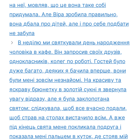
на неї, мовляв, що це вона таке собі
придумала. Але Віра зробила правильно,
вона дбала про дітей, але і про себе подбати
не забула
В неділю ми святкували день народження
чоловіка в кафе. Він запросив своїх друзів,
однокласників, колег по роботі. Гостей було
дуже багато, деяких я бачила вперше, вони
були мені зовсім незнайомі. На красиву та
яскраву брюнетку в золотій сукні я звернула
увагу відразу, але я була заклопотана
святом: слідкувала, щоб все вчасно подали,
щоб страв на столах вистачило всім. А вже
під кінець свята мене покликала подруга і
показала мені пальцем в куток, де стояв мій