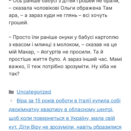
– Ось раніше бабусі з дітей грошей не брали,
– сказала чоловікові Ольги ображена Там
ара, – а зараз куди не глянь – всі хочуть
грошей.
– Просто їли раніше онуки у бабусі картоплю
з квасом і млинці з молоком, – сказав на це
мій Макар, – йогуртів не просили. Та й
простіше життя було. А зараз інший час. Мамі
важко, її теж потрібно зрозуміти. Ну хіба не
так?
Категорії
Uncategorized
Віра за 15 років роботи в Італії купила собі
двокімнатну квартиру в обласному центрі,
щоб коли повернеться в Україну, мала свій
кут. Діти Віру не зрозуміли, навіть образилися