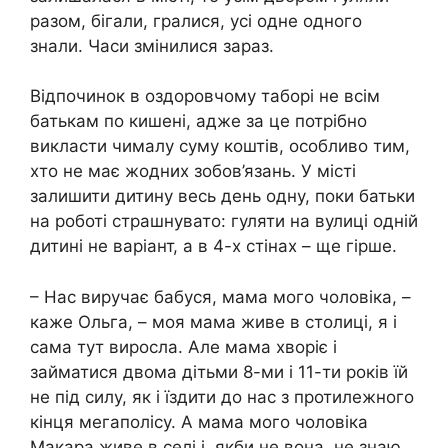
разом, бігали, гралися, усі одне одного
знали. Часи змінилися зараз.
Відпочинок в оздоровчому таборі не всім
батькам по кишені, адже за це потрібно
викласти чималу суму коштів, особливо тим,
хто не має жодних зобов’язань. У місті
залишити дитину весь день одну, поки батьки
на роботі страшнувато: гуляти на вулиці одній
дитині не варіант, а в 4-х стінах – ще гірше.
– Нас виручає бабуся, мама мого чоловіка, –
каже Ольга, – моя мама живе в столиці, я і
сама тут виросла. Але мама хворіє і
займатися двома дітьми 8-ми і 11-ти років їй
не під силу, як і їздити до нас з протилежного
кінця мегаполісу. А мама мого чоловіка
Макара живе в селі і, якби не вона, не знаю,