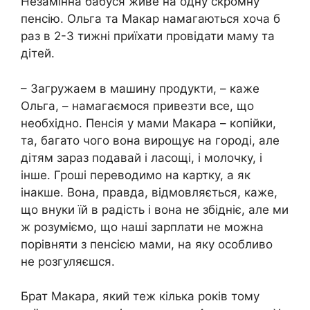
Незамінна бабуся живе на одну скромну
пенсію. Ольга та Макар намагаються хоча б
раз в 2-3 тижні приїхати провідати маму та
дітей.
– Загружаем в машину продукти, – каже
Ольга, – намагаємося привезти все, що
необхідно. Пенсія у мами Макара – копійки,
та, багато чого вона вирощує на городі, але
дітям зараз подавай і ласощі, і молочку, і
інше. Гроші переводимо на картку, а як
інакше. Вона, правда, відмовляється, каже,
що внуки їй в радість і вона не збідніє, але ми
ж розуміємо, що наші зарплати не можна
порівняти з пенсією мами, на яку особливо
не розгуляєшся.
Брат Макара, який теж кілька років тому