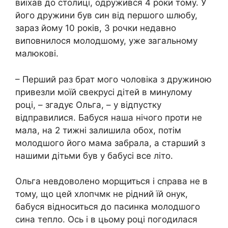
виїхав до столиці, одружився 4 роки тому. У
його дружини був син від першого шлюбу,
зараз йому 10 років, 3 рочки недавно
виповнилося молодшому, уже загальному
малюкові.
– Перший раз брат мого чоловіка з дружиною
привезли моїй свекрусі дітей в минулому
році, – згадує Ольга, – у відпустку
відправилися. Бабуся наша нічого проти не
мала, на 2 тижні залишила обох, потім
молодшого його мама забрала, а старший з
нашими дітьми був у бабусі все літо.
Ольга невдоволено морщиться і справа не в
тому, що цей хлопчмк не рідний їй онук,
бабуся відноситься до пасинка молодшого
сина тепло. Ось і в цьому році погодилася