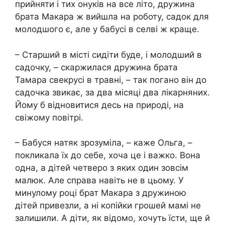
прийняти і тих онуків на все літо, дружина
брата Макара ж вийшла на роботу, садок для
молодшого є, але у бабусі в селві ж краще.
– Старший в місті сидіти буде, і молодший в
садочку, – скаржилася дружина брата
Тамара свекрусі в травні, – так погано він до
садочка звикає, за два місяці два лікарняних.
Йому б відновитися десь на природі, на
свіжому повітрі.
– Бабуся натяк зрозуміла, – каже Ольга, –
покликала їх до себе, хоча це і важко. Вона
одна, а дітей четверо з яких один зовсім
малюк. Але справа навіть не в цьому. У
минулому році брат Макара з дружиною
дітей привезли, а ні копійки грошей мамі не
залишили. А діти, як відомо, хочуть їсти, ще й