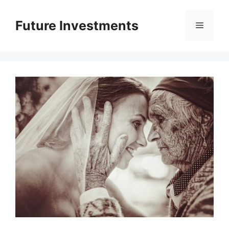
Перейти
до
Future Investments
Меню
вмісту