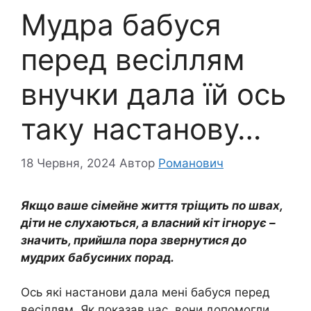
Мудра бабуся
перед весіллям
внучки дала їй ось
таку настанову…
18 Червня, 2024
Автор
Романович
Якщо ваше сімейне життя тріщить по швах,
діти не слухаються, а власний кіт ігнорує –
значить, прийшла пора звернутися до
мудрих бабусиних порад.
Ось які настанови дала мені бабуся перед
весіллям. Як показав час, вони допомогли