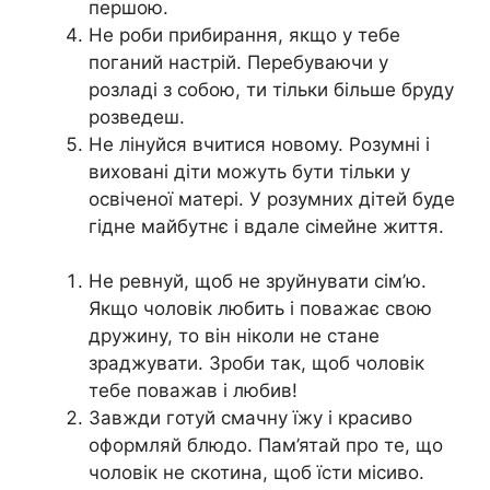
першою.
Не роби прибирання, якщо у тебе
поганий настрій. Перебуваючи у
розладі з собою, ти тільки більше бруду
розведеш.
Не лінуйся вчитися новому. Розумні і
виховані діти можуть бути тільки у
освіченої матері. У розумних дітей буде
гідне майбутнє і вдале сімейне життя.
Не ревнуй, щоб не зруйнувати сім’ю.
Якщо чоловік любить і поважає свою
дружину, то він ніколи не стане
зраджувати. Зроби так, щоб чоловік
тебе поважав і любив!
Завжди готуй смачну їжу і красиво
оформляй блюдо. Пам’ятай про те, що
чоловік не скотина, щоб їсти місиво.