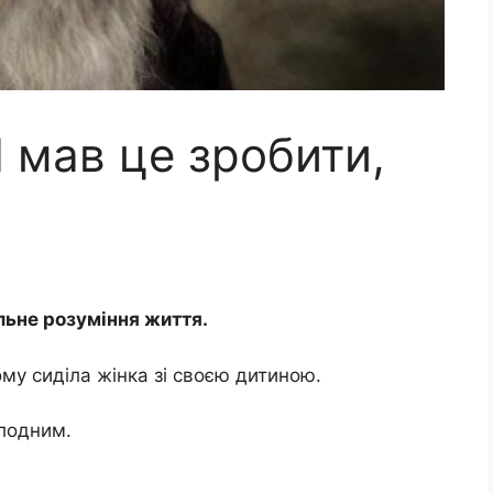
 мав це зробити,
льне розуміння життя.
ому сиділа жінка зі своєю дитиною.
олодним.