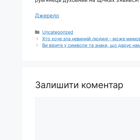
Джерело
Категорії
Uncategorized
Хто хоче зла невинній людині – може мимов
Ви вірите у символи та знаки, що дарує нам 
Залишити коментар
Коментар