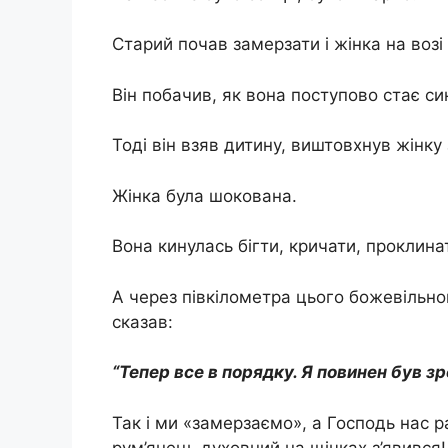
Старий почав замерзати і жінка на возі
Він побачив, як вона поступово стає си
Тоді він взяв дитину, виштовхнув жінку з
Жінка була шокована.
Вона кинулась бігти, кричати, проклина
А через півкілометра цього божевільног
сказав:
“Тепер все в порядку. Я повинен був зр
Так і ми «замерзаємо», а Господь нас ра
рум’янець духовний на щічках з’явився!