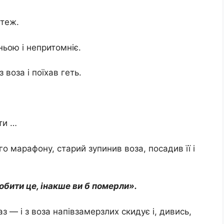
 теж.
ньою і непритомніє.
 воза і поїхав геть.
ти …
о марафону, старий зупинив воза, посадив її і
обити це, інакше ви б померли».
з — і з воза напівзамерзлих скидує і, дивись,