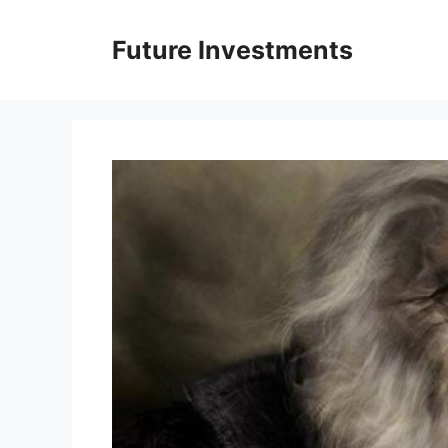
Перейти
до
Future Investments
вмісту