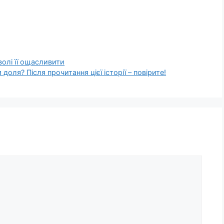
олі її ощасливити
доля? Після прочитання цієї історії – повірите!