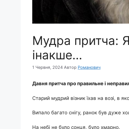
Мудра притча: Я
інакше…
1 Червня, 2024
Автор
Романович
Давня притча про правильне і неправи
Старий мудрий візник їхав на возі, в як
Випало багато снігу, ранок був дуже х
На небі не було сонця, було хмарно.