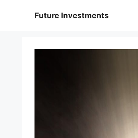
Перейти
до
Future Investments
вмісту