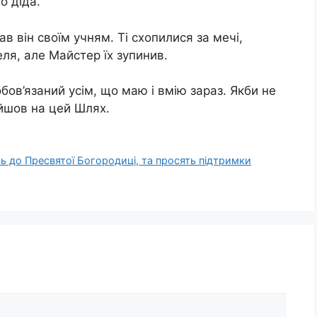
о діда.
зав він своїм учням. Ті схопилися за мeчі,
ля, але Майстер їх зупинив.
зобов’язаний усім, що маю і вмію зараз. Якби не
ийшов на цей Шлях.
ь до Пресвятої Богородиці, та просять підтримки