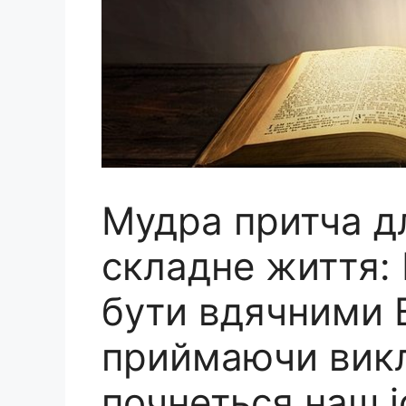
Мудра притча дл
складне життя:
бути вдячними В
приймаючи викли
почнеться наш 