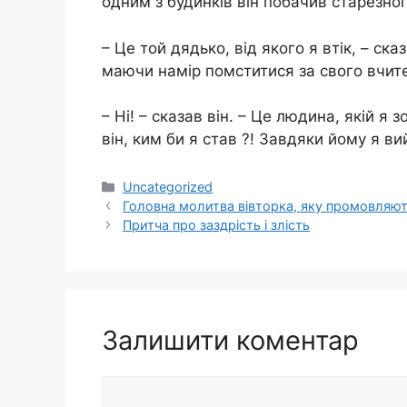
одним з будинків він побачив старезног
– Це той дядько, від якого я втік, – ска
маючи намір помcтитиcя за свого вчите
– Ні! – сказав він. – Це людина, якій я 
він, ким би я став ?! Завдяки йому я в
Категорії
Uncategorized
Головна молитва вівторка, яку промовляют
Притча про заздрість і злість
Залишити коментар
Коментар