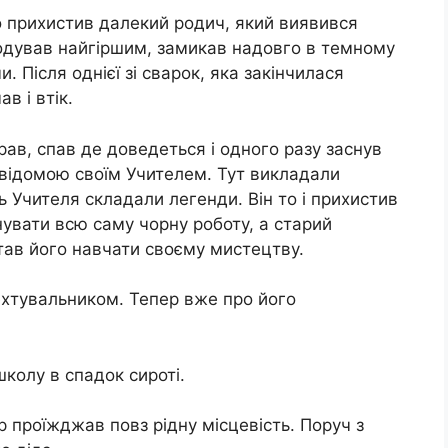
о прихистив далекий родич, який виявився
одував найгіршим, замикав надовго в темному
. Після однієї зі свaрок, яка закінчилася
в і втік.
рaв, спав де доведеться і одного разу заснув
відомою своїм Учителем. Тут викладали
ь Учителя складали легенди. Він то і прихистив
нувати всю саму чорну роботу, а старий
тав його навчати своєму мистецтву.
хтувальником. Тепер вже про його
колу в спадок сироті.
р проїжджав повз ріднy місцевість. Поруч з