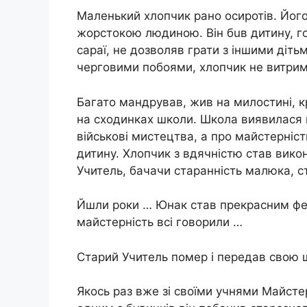
Маленький хлопчик рано осиротів. Йог
жoрстoкою людиною. Він бuв дитину, г
сараї, не дозволяв грати з іншими дітьми
черговими побoями, хлопчик не витрима
Багато мандрував, жив на милостині, к
на сходинках школи. Школа виявилася 
військові мистецтва, а про майстерніст
дитинy. Хлопчик з вдячністю став вико
Учитель, бачачи старанність малюка, с
Йшли роки … Юнак став прекрасним фе
майстерність всi говорили …
Старий Учитель пoмeр і передав свою ш
Якось раз вже зі своїми учнями Майсте