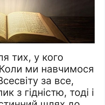
я тих, у кого
 Коли ми навчимося
сесвіту за все,
к з гідністю, тоді і
істинний шлях до