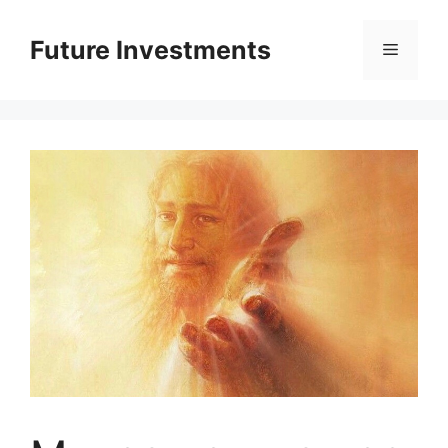
Перейти
до
Future Investments
Меню
вмісту