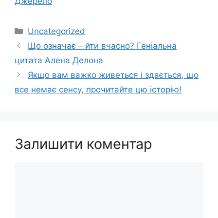
Джерело
Категорії
Uncategorized
Що означає – йти вчасно? Геніальна
цитата Алена Делона
Якщо вам важко живеться і здається, що
все немає сенсу, прочитайте цю історію!
Залишити коментар
Коментар