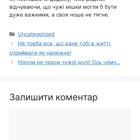
відчуваючи, що чужі мішки могли б бути
дуже важкими, а своя ноша не тягне.
Категорії
Uncategorized
Не треба все, що дане тобі в житті,
сприймати як належне!
Ніколи не проси чужої долі! Ось чому…
Залишити коментар
Коментар