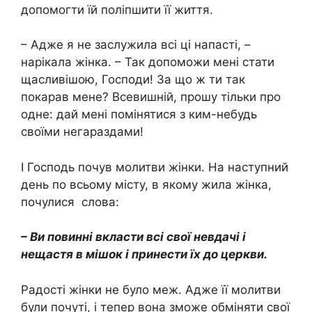
допомогти їй поліпшити її життя.
– Адже я не заслужила всі ці напасті, –
нарікала жінка. – Так допоможи мені стати
щасливішою, Господи! За що ж ти так
покарав мене? Всевишній, прошу тільки про
одне: дай мені помінятися з ким-небудь
своїми негараздами!
І Господь почув молитви жінки. На наступний
день по всьому місту, в якому жила жінка,
почулися слова:
– Ви повинні вкласти всі свої невдачі і
нещастя в мішок і принести їх до церкви.
Радості жінки не було меж. Адже її молитви
були почуті, і тепер вона зможе обміняти свої