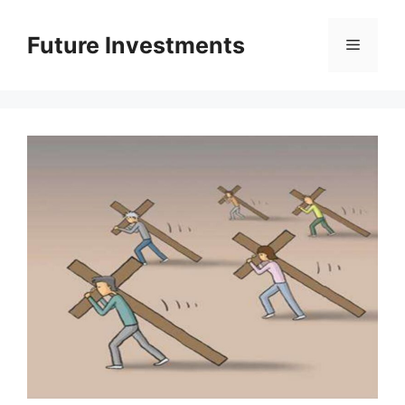
Перейти
до
Future Investments
Меню
вмісту