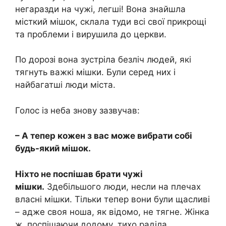
негаразди на чужі, легші! Вона знайшла
місткий мішок, склала туди всі свої прикрощі
та проблеми і вирушила до церкви.
По дорозі вона зустріла безліч людей, які
тягнуть важкі мішки. Були серед них і
найбагатші люди міста.
Голос із неба знову зазвучав:
– А тепер кожен з вас може вибрати собі
будь-який мішок.
Ніхто не поспішав брати чужі
мішки.
Здебільшого люди, несли на плечах
власні мішки. Тільки тепер вони були щасливі
– адже своя ноша, як відомо, не тягне. Жінка
ж, поспішаючи додому, тихо раділа,