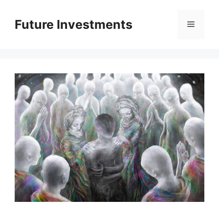
Перейти
до
Future Investments
Меню
вмісту