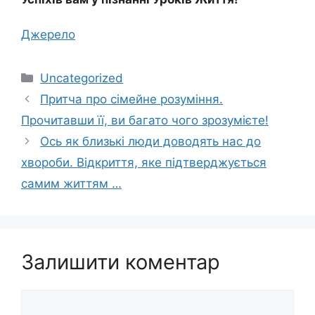
Джерело
Категорії
Uncategorized
Притча про сімейне розуміння.
Прочитавши її, ви багато чого зрозумієте!
Ось як близькі люди доводять нас до
хвороби. Відкриття, яке підтверджується
самим життям …
Залишити коментар
Коментар