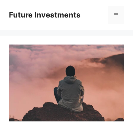
Перейти
до
Future Investments
Меню
вмісту