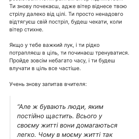
Ти знову почекаєш, адже вітер віднесе твою
стрілу далеко від цілі. Ти просто ненадовго
відтягуєш свій постріл, будеш чекати, коли
вітер стихне.
Якщо у тебе важкий лук, і ти рідко
потрапляєш в ціль, ти починаєш тренуватися.
Пройде зовсім небагато часу, і ти будеш
влучати в ціль все частіше.
Учень знову запитав вчителя:
“Але ж бувають люди, яким
постійно щастить. Всього у
своєму житті вони домагаються
легко. Чому в моєму житті так