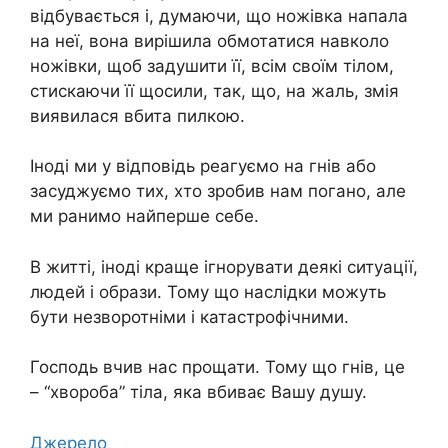
відбувається і, думаючи, що ножівка напала
на неї, вона вирішила обмотатися навколо
ножівки, щоб задушити її, всім своїм тілом,
стискаючи її щосили, так, що, на жаль, змія
виявилася вбита пилкою.
Іноді ми у відповідь реагуємо на гнів або
засуджуємо тих, хто зробив нам погано, але
ми ранимо найперше себе.
В житті, іноді краще ігнорувати деякі ситуації,
людей і образи. Тому що наслідки можуть
бути незворотніми і катастрофічними.
Господь вчив нас прощати. Тому що гнів, це
– “хвороба” тіла, яка вбиває Вашу душу.
Джерело