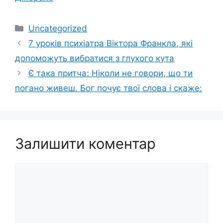
Категорії
Uncategorized
7 уроків психіатра Віктора Франкла, які
допоможуть вибратися з глухого кута
Є така притча: Ніколи не говори, що ти
погано живеш. Бог почує твої слова і скаже:
Залишити коментар
Коментар