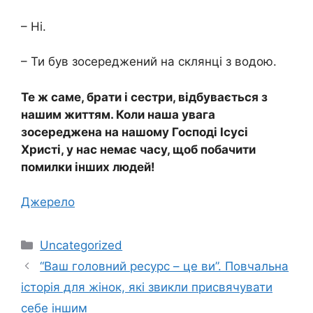
– Ні.
– Ти був зосереджений на склянці з водою.
Те ж саме, брати і сестри, відбувається з
нашим життям. Коли наша увага
зосереджена на нашому Господі Ісусі
Христі, у нас немає часу, щоб побачити
помилки інших людей!
Джерело
Категорії
Uncategorized
“Ваш головний ресурс – це ви”. Повчальна
історія для жінок, які звикли присвячувати
себе іншим