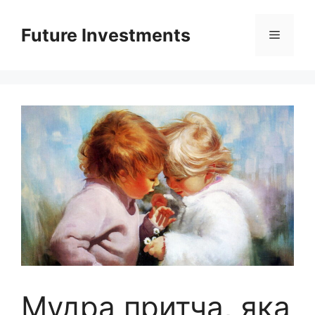
Перейти
до
Future Investments
Меню
вмісту
Мудра притча, яка