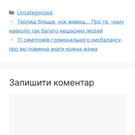
Категорії
Uncategorized
Терпиш більше, ніж живеш… Про те, чому
навколо так багато нещасних людей
11 симптомів гормонального дисбалансу,
про які повинна знати кожна жінка
Залишити коментар
Коментар