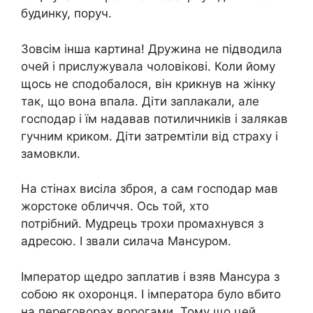
будинку, поруч.
Зовсім інша картина! Дружина не підводила
очей і прислужувала чоловікові. Коли йому
щось не сподобалося, він крикнув на жінку
так, що вона впала. Діти заплакали, але
господар і їм надавав потиличників і залякав
гучним криком. Діти затремтіли від страху і
замовкли.
На стінах висіла зброя, а сам господар мав
жорстоке обличчя. Ось той, хто
потрібний. Мудрець трохи промахнувся з
адресою. І звали силача Мансуром.
Імператор щедро заплатив і взяв Мансура з
собою як охоронця. І імператора було вбито
на переговорах ворогами. Тому що цей