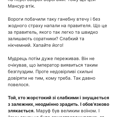
Мансур втік.
Вороги побачили таку ганебну втечу і без
жодного страху напали на правителя. Що це
за правитель, якого так легко та швидко
залишають соратники? Слабкий та
нікчемний. Хапайте його!
Мудрець потім дуже переживав. Він не
очікував, що імператор виявиться таким
безглуздим. Проте недовірливі схильні
довіряти не тим, кому треба. Так давно
повелося.
Той, хто жорстокий зі слабкими і знущається
з залежних, неодмінно зрадить. І обов’язково
злякається.
Маруф був великим воїном. І