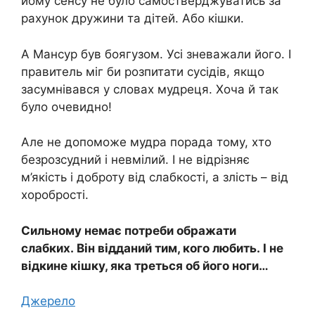
йому сенсу не було самостверджуватись за
рахунок дружини та дітей. Або кішки.
А Мансур був боягузом. Усі зневажали його. І
правитель міг би розпитати сусідів, якщо
засумнівався у словах мудреця. Хоча й так
було очевидно!
Але не допоможе мудра порада тому, хто
безрозсудний і невмілий. І не відрізняє
м’якість і доброту від слабкості, а злість – від
хоробрості.
Сильному немає потреби ображати
слабких. Він відданий тим, кого любить. І не
відкине кішку, яка треться об його ноги…
Джерело