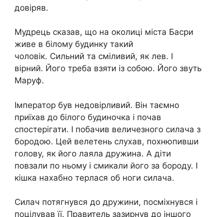
довіряв.
Мудрець сказав, що на околиці міста Басри
живе в білому будинку такий
чоловік. Сильний та сміливий, як лев. І
вірний. Його треба взяти із собою. Його звуть
Маруф.
Імператор був недовірливий. Він таємно
приїхав до білого будиночка і почав
спостерігати. І побачив величезного силача з
бородою. Цей велетень слухав, похнюпивши
голову, як його лаяла дружина. А діти
повзали по ньому і смикали його за бороду. І
кішка нахабно терлася об ноги силача.
Силач потягнувся до дружини, посміхнувся і
поцілував її. Правитель зазирнув до іншого