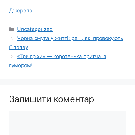
Джерело
Категорії
Uncategorized
Чорна смуга у житті: речі, які провокують
її появу
«Три гріхи» — коротенька притча із
гумором!
Залишити коментар
Коментар