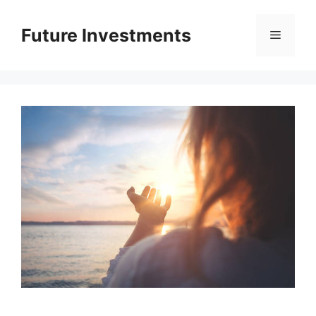
Перейти
до
Future Investments
Меню
вмісту