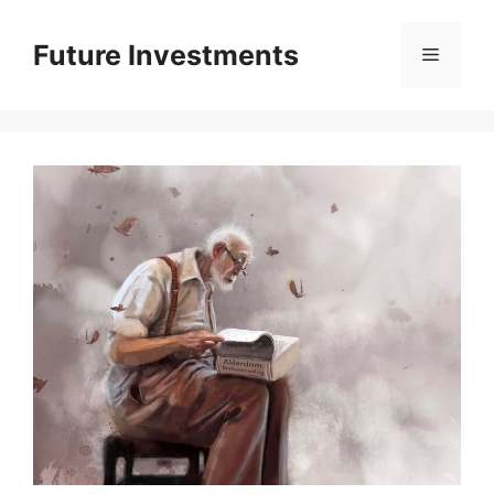
Перейти
до
Future Investments
Меню
вмісту