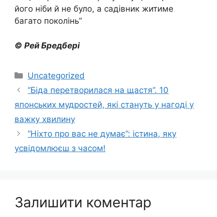
його ніби й не було, а садівник житиме
багато поколінь”
© Рей Бредбері
Категорії
Uncategorized
“Біда перетворилася на щастя”. 10
японських мудростей, які стануть у нагоді у
важку хвилину
“Ніхто про вас не думає”: істина, яку
усвідомлюєш з часом!
Залишити коментар