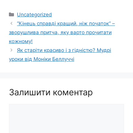
Категорії
Uncategorized
“Кінець справді кращий, ніж початок” –
зворушлива притча, яку варто прочитати
кожному!
Як старіти красиво і з гідністю? Мудрі
уроки від Моніки Беллуччі
Залишити коментар
Коментар