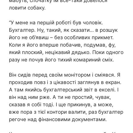
мабуть, спочатку їм все-таки довелося
ловити собаку.
“У мене на першій роботі був чоловік.
Бухгалтер. Ну, такий, як сказати… в розшук
його не об’явиш – без особливих прикмет.
Коли я його вперше побачив, подумав, фу,
який плоский, нецікавий дядько. Поки одного
разу не почув його тихий комариний сміх.
Він сидів перед своїм монітором і сміявся. Я
проходив повз і з цікавості заглянув в екран.
А там якийсь бухгалтерський звіт в екселі. І
він над ним рже. А ти не простий, чувак,
сказав я собі тоді. І ще прикинув, а може,
вже пора з тієї контори валити, раз бухгалтер
регоче над фінансовими документами.