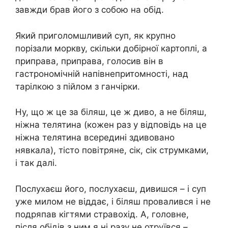
завжди брав його з собою на обід.
Який приголомшливий суп, як крупно
порізали моркву, скільки добірної картоплі, а
приправа, приправа, голосив він в
гастрономічній напівнепритомності, над
тарілкою з пійлом з ганчірки.
Ну, що ж це за біляш, це ж диво, а не біляш,
ніжна телятина (кожен раз у відповідь на це
ніжна телятина всередині здивовано
нявкала), тісто повітряне, сік, сік струмками,
і так далі.
Послухаєш його, послухаєш, дивишся – і суп
уже милом не віддає, і біляш провалився і не
подряпав кігтями стравохід. А, головне,
після обідів з ним я ні разу не отруївся –