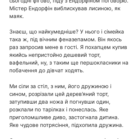
сьогодні фігово, піду з Ендорфіном поговорю.
Містер Ендорфін виблискував лисиною, як
маяк.
Знаєш, що найкумедніше? У нього і сімейка
така ж, під вічним феназепамом. Він якось
раз запросив мене в гості. Я похапцем купив
якийсь непристойно дешевий торт,
вафельний, ну, з таким ще першокласники на
побачення до дівчат ходять.
Ми сіли за стіл, з ним, його дружиною і
сином, розрізали цей дерев’яний торт,
затупивши два ножа й погнувши один,
розклали по тарілках і понеслась. Яке
приголомшливе диво, застогнала дитина.
Яке чудове потрясіння, підхопила дружина.