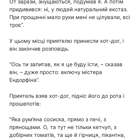
От зарази, знущаються, подумав я. А потім
придивився: ні, у людей натуральний екстаз.
При прощанні мало руки мені не цілували, всі
троє”.
У цьому місці приятелю принесли хот-дог, і
він закінчив розповідь.
“Ось ти запитав, як я це буду їсти, – сказав
він, – дуже просто: включу містера
Ендорфіна”.
Приятель взяв хот-дог, підніс його до рота і
прошепотів:
“Яка рум’яна сосиска, прямо з печі, з
прянощами. О, та тут не тільки кетчуп, з
добірних томатів, та ще й гірчиця, пікантна,