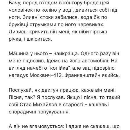
Бачу, перед входом в контору бреде цей
чоловічок по коліно у воді, дивиться собі під
ноги. Зливні стоки забилися, вода б’є по
бруківці струмками по його черевиках.
Дивись, кричить він мені, як ніби гірська
річка, і шкіриться.
Машина у нього – найкраща. Одного разу він
мене підвозив. Їдемо на його автомобілі. На
вигляд начебто “копійка”, але зад підозріло
нагадує Москвич-412. Франкенштейн якийсь.
Послухай, як двигун працює, каже він мені.
Пісня, так? Я послухав. Якщо і пісня, то такий
собі Стас Михайлов в старості – кашель і
спорадичні попукування.
А він не вгамовується: і адже не скажеш, що