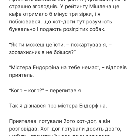
страшно зголоднів. У рейтингу Мішлена це
кафе отримало б мінус три зірки, і я
побоювався, що хот-доги тут розуміють
буквально і подають розігрітих собак.
“Як ти можеш це їсти, – пожартував я, –
зоозахисників не боїшся?”
“Містера Ендорфіна на тебе немає”, – відповів
приятель.
“Кого – кого?” – перепитав я.
Так я дізнався про містера Ендорфіна.
Приятелеві готували його хот-дог, а він
розповідав. Хот-дог готували досить довго,