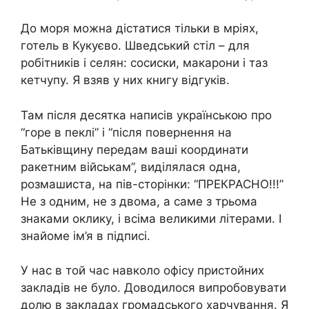
До моря можна дістатися тільки в мріях,
готель в Кукуєво. Шведський стіл – для
робітників і селян: сосиски, макарони і таз
кетчупу. Я взяв у них книгу відгуків.
Там після десятка написів українською про
“горе в пеклі” і “після повернення на
Батьківщину передам ваші координати
ракетним військам”, виділялася одна,
розмашиста, на пів-сторінки: “ПРЕКРАСНО!!!”
Не з одним, не з двома, а саме з трьома
знаками оклику, і всіма великими літерами. І
знайоме ім’я в підписі.
У нас в той час навколо офісу пристойних
закладів не було. Доводилося випробовувати
долю в закладах громадського харчування. Я