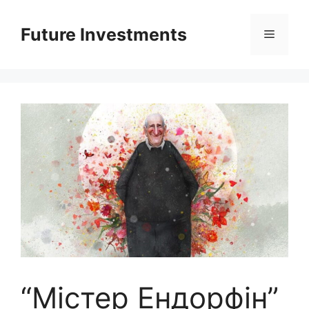
Перейти
до
Future Investments
Меню
вмісту
“Містер Ендорфін”