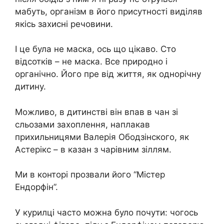
мабуть, організм в його присутності виділяв
якісь захисні речовини.
І це була не маска, ось що цікаво. Сто
відсотків – не маска. Все природно і
органічно. Його пре від життя, як однорічну
дитину.
Можливо, в дитинстві він впав в чан зі
сльозами захоплення, наплакав
прихильницями Валерія Ободзінского, як
Астерікс – в казан з чарівним зіллям.
Ми в конторі прозвали його “Містер
Ендорфін”.
У курилці часто можна було почути: чогось