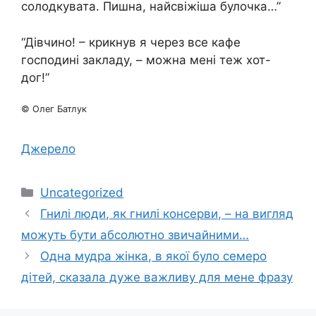
солодкувата. Пишна, найсвіжіша булочка…”
“Дівчино! – крикнув я через все кафе
господині закладу, – можна мені теж хот-
дог!”
© Олег Батлук
Джерело
Категорії
Uncategorized
Гнилі люди, як гнилі консерви, – на вигляд
можуть бути абсолютно звичайними…
Одна мудра жінка, в якої було семеро
дітей, сказала дуже важливу для мене фразу