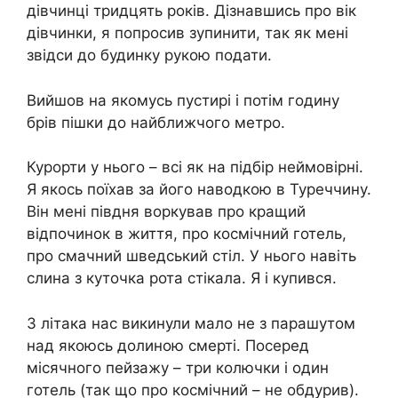
дівчинці тридцять років. Дізнавшись про вік
дівчинки, я попросив зупинити, так як мені
звідси до будинку рукою подати.
Вийшов на якомусь пустирі і потім годину
брів пішки до найближчого метро.
Курорти у нього – всі як на підбір неймовірні.
Я якось поїхав за його наводкою в Туреччину.
Він мені півдня воркував про кращий
відпочинок в життя, про космічний готель,
про смачний шведський стіл. У нього навіть
слина з куточка рота стікала. Я і купився.
З літака нас викинули мало не з парашутом
над якоюсь долиною смерті. Посеред
місячного пейзажу – три колючки і один
готель (так що про космічний – не обдурив).