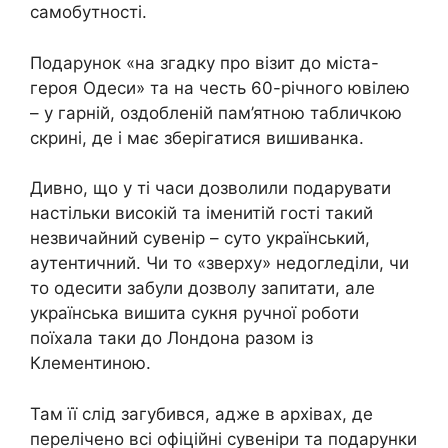
самобутності.
Подарунок «на згадку про візит до міста-
героя Одеси» та на честь 60-річного ювілею
– у гарній, оздобленій пам’ятною табличкою
скрині, де і має зберігатися вишиванка.
Дивно, що у ті часи дозволили подарувати
настільки високій та іменитій гості такий
незвичайний сувенір – суто український,
аутентичний. Чи то «зверху» недогледіли, чи
то одесити забули дозволу запитати, але
українська вишита сукня ручної роботи
поїхала таки до Лондона разом із
Клементиною.
Там її слід загубився, адже в архівах, де
перелічено всі офіційні сувеніри та подарунки