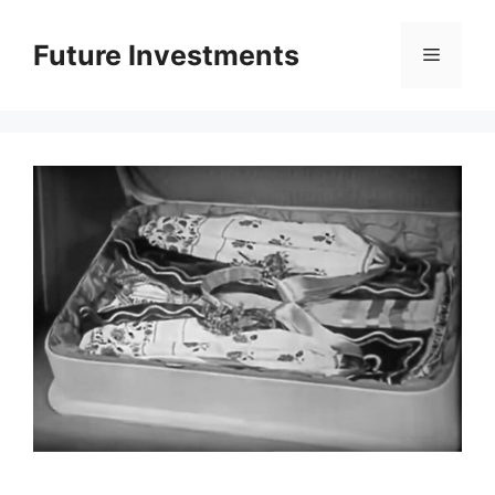
Перейти
до
Future Investments
Меню
вмісту