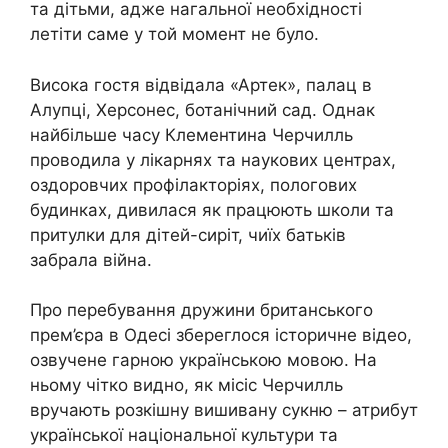
та дітьми, адже нагальної необхідності
летіти саме у той момент не було.
Висока гостя відвідала «Артек», палац в
Алупці, Херсонес, ботанічний сад. Однак
найбільше часу Клементина Черчилль
проводила у лікарнях та наукових центрах,
оздоровчих профілакторіях, пологових
будинках, дивилася як працюють школи та
притулки для дітей-сиріт, чиїх батьків
забрала війна.
Про перебування дружини британського
прем’єра в Одесі збереглося історичне відео,
озвучене гарною українською мовою. На
ньому чітко видно, як місіс Черчилль
вручають розкішну вишивану сукню – атрибут
української національної культури та