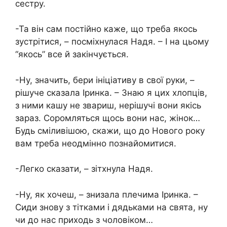
сестру.
-Та він сам постійно каже, що треба якось
зустрітися, – посміхнулася Надя. – І на цьому
“якось” все й закінчується.
-Ну, значить, бери ініціативу в свої руки, –
рішуче сказала Іринка. – Знаю я цих хлопців,
з ними кашу не звариш, нерішучі вони якісь
зараз. Соромляться щось вони нас, жінок…
Будь сміливішою, скажи, що до Нового року
вам треба неодмінно познайомитися.
-Легко сказати, – зітхнула Надя.
-Ну, як хочеш, – знизала плечима Іринка. –
Сиди знову з тітками і дядьками на свята, ну
чи до нас приходь з чоловіком…