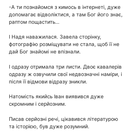
-А ти познайомся з кимось в інтернеті, дуже
допомагає відволіктися, а там Бог його знає,
раптом пощастить…
І Надя наважилася. Завела сторінку,
фотографію розміщувати не стала, щоб її не
дай Бог знайомі не впізнали.
І одразу отримала три листи. Двоє кавалерів
одразу ж озвучили свої недвозначні наміри, і
після її відмови відразу зникли.
Натомість якийсь Іван виявився дуже
скромним і серйозним.
Писав серйозні речі, цікавився літературою
та історією, був дуже розумний.