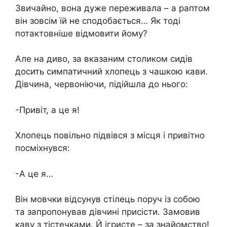
Звичайно, вона дуже переживала – а раптом
він зовсім їй не сподобається… Як тоді
потактовніше відмовити йому?
Але на диво, за вказаним столиком сидів
досить симпатичний хлопець з чашкою кави.
Дівчина, червоніючи, підійшла до нього:
-Привіт, а це я!
Хлопець повільно підвівся з місця і привітно
посміхнувся:
-А це я…
Він мовчки відсунув стілець поруч із собою
та запропонував дівчині присісти. Замовив
каву з тістечками. Й ігристе – за знайомство!