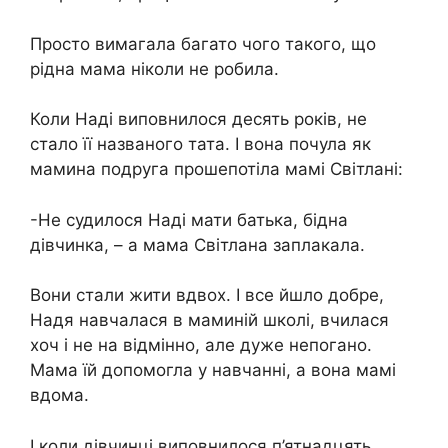
Просто вимагала багато чого такого, що
рідна мама ніколи не робила.
Коли Наді виповнилося десять років, не
стало її названого тата. І вона почула як
мамина подруга прошепотіла мамі Світлані:
-Не судилося Наді мати батька, бідна
дівчинка, – а мама Світлана заплакала.
Вони стали жити вдвох. І все йшло добре,
Надя навчалася в маминій школі, вчилася
хоч і не на відмінно, але дуже непогано.
Мама їй допомогла у навчанні, а вона мамі
вдома.
І коли дівчинці виповнилося п’ятнадцять