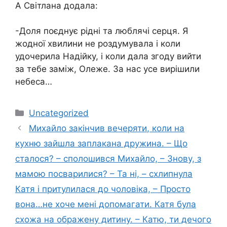
А Світлана додала:
-Доля поєднує рідні та люблячі серця. Я
жодної хвилини не роздумувала і коли
удочерила Надійку, і коли дала згоду вийти
за тебе заміж, Олеже. За нас усе вирішили
небеса…
Категорії
Uncategorized
Михайло закінчив вечеряти, коли на
кухню зайшла заплакана дружина. – Що
сталося? – сполошився Михайло, – Знову, з
мамою посварилися? – Та ні, – схлипнула
Катя і притулилася до чоловіка, – Просто
вона…не хоче мені допомагати. Катя була
схожа на ображену дитину. – Катю, ти дечого