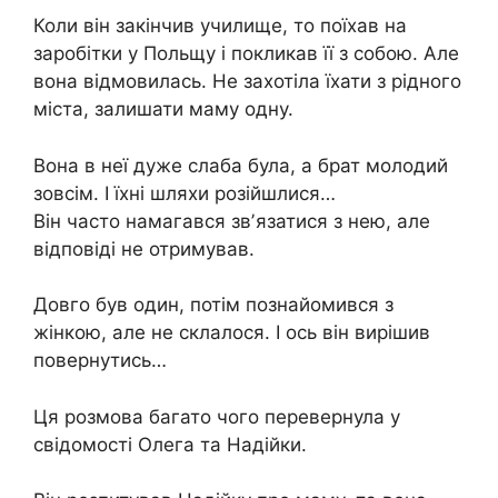
Коли він закінчив училище, то поїхав на
заробітки у Польщу і покликав її з собою. Але
вона відмовилась. Не захотіла їхати з рідного
міста, залишати маму одну.
Вона в неї дуже слаба була, а брат молодий
зовсім. І їхні шляхи розійшлися…
Він часто намагався звʼязатися з нею, але
відповіді не отримував.
Довго був один, потім познайомився з
жінкою, але не склалося. І ось він вирішив
повернутись…
Ця розмова багато чого перевернула у
свідомості Олега та Надійки.