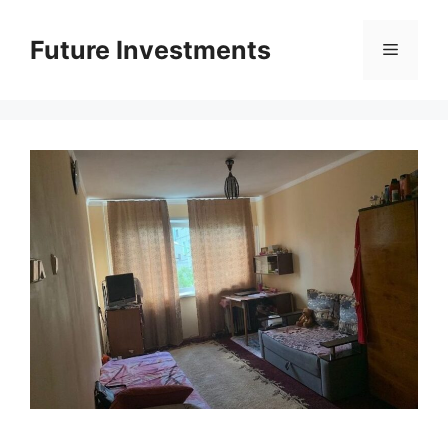
Перейти
до
Future Investments
Меню
вмісту