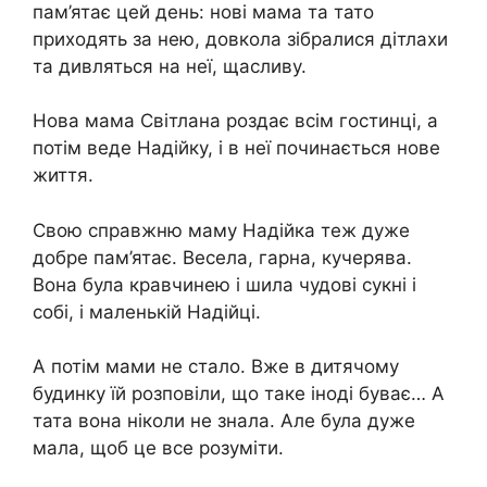
пам’ятає цей день: нові мама та тато
приходять за нею, довкола зібралися дітлахи
та дивляться на неї, щасливу.
Нова мама Світлана роздає всім гостинці, а
потім веде Надійку, і в неї починається нове
життя.
Свою справжню маму Надійка теж дуже
добре пам’ятає. Весела, гарна, кучерява.
Вона була кравчинею і шила чудові сукні і
собі, і маленькій Надійці.
А потім мами не стало. Вже в дитячому
будинку їй розповіли, що таке іноді буває… А
тата вона ніколи не знала. Але була дуже
мала, щоб це все розуміти.