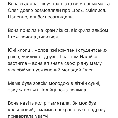
Вона згадала, як учора пізно ввечері мама та
Олег довго розмовляли про щось, сміялися.
Напевно, альбом розглядали.
Вона присіла на край ліжка, відкрила альбом
і теж почала дивитися.
Юні хлопці, молодіжні компанії студентських
років, училище, друзі… І раптом Надійка
застигла – вона впізнала свою рідну маму,
яку обіймав усміхнений молодий Олег!
Мама була зовсім молодою в літній сукні,
таку ж потім і Надійці вона пошила.
Вона навіть колір пам’ятала. Знімок був
кольоровий, і мамина яскрава сукня одразу
привертала увагу!