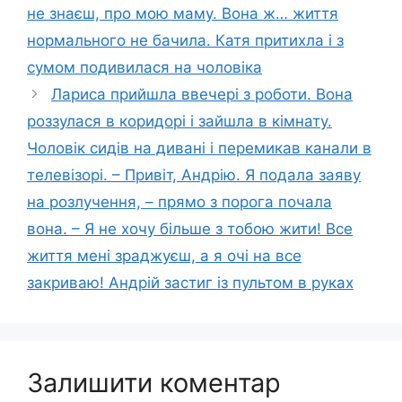
не знаєш, про мою маму. Вона ж… життя
нормального не бачила. Катя притихла і з
сумом подивилася на чоловіка
Лариса прийшла ввечері з роботи. Вона
роззулася в коридорі і зайшла в кімнату.
Чоловік сидів на дивані і перемикав канали в
телевізорі. – Привіт, Андрію. Я подала заяву
на розлучення, – прямо з порога почала
вона. – Я не хочу більше з тобою жити! Все
життя мені зраджуєш, а я очі на все
закриваю! Андрій застиг із пультом в руках
Залишити коментар