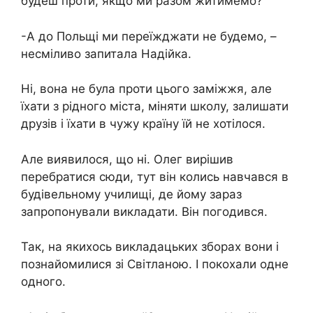
будеш проти, якщо ми разом житимемо?
-А до Польщі ми переїжджати не будемо, –
несміливо запитала Надійка.
Ні, вона не була проти цього заміжжя, але
їхати з рідного міста, міняти школу, залишати
друзів і їхати в чужу країну їй не хотілося.
Але виявилося, що ні. Олег вирішив
перебратися сюди, тут він колись навчався в
будівельному училищі, де йому зараз
запропонували викладати. Він погодився.
Так, на якихось викладацьких зборах вони і
познайомилися зі Світланою. І покохали одне
одного.