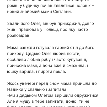
років, у будинку почав з’являтися чоловік –
новий знайомий мами Світлани.
Звали його Олег, він був приїжджий, довго
жив і працював у Польщі, про яку часто
розповідав.
Мама завжди готувала гарний стіл до його
приходу. Дядько Олег любив поїсти,
особливо любив рибу і часто купував її,
приносив мамі, а вона вже й смажила, і
юшку варила, і пироги пекла.
Якось увечері перед сном мама прийшла до
Надійки у спальню і запитала:
-Ми з дядьком Олегом вирішили одружитися.
Але я мушу в тебе запитати, доню: ти не