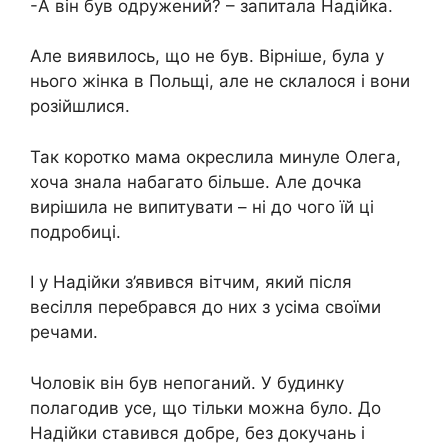
-А він був одружений? – запитала Надійка.
Але виявилось, що не був. Вірніше, була у
нього жінка в Польщі, але не склалося і вони
розійшлися.
Так коротко мама окреслила минуле Олега,
хоча знала набагато більше. Але дочка
вирішила не випитувати – ні до чого їй ці
подробиці.
І у Надійки з’явився вітчим, який після
весілля перебрався до них з усіма своїми
речами.
Чоловік він був непоганий. У будинку
полагодив усе, що тільки можна було. До
Надійки ставився добре, без докучань і