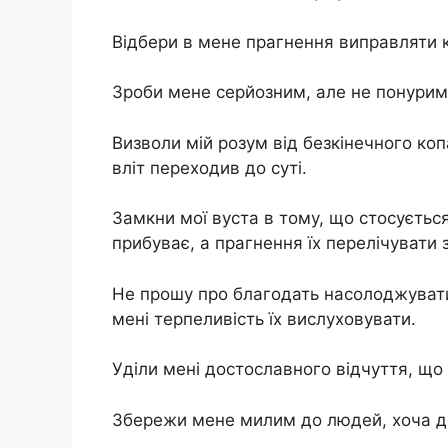
Відбери в мене прагнення виправляти 
Зроби мене серйозним, але не понурим,
Визволи мій розум від безкінечного коп
вліт переходив до суті.
Замкни мої вуста в тому, що стосується
прибуває, а прагнення їх перелічувати 
Не прошу про благодать насолоджувати
мені терпеливість їх вислуховувати.
Уділи мені достославного відчуття, що
Збережи мене милим до людей, хоча де