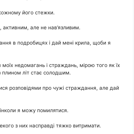
кожному його стежки.
 активним, але не нав’язливим.
ання в подробицях і дай мені крила, щоби я
 моїх недомагань і страждань, мірою того як їх
з плином літ стає солодшим.
ся розповідями про чужі страждання, але дай
 інколи я можу помилятися.
кого з них насправді тяжко витримати.