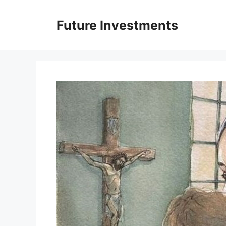
Перейти
до
Future Investments
вмісту