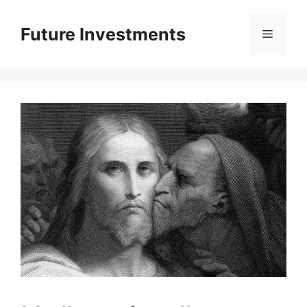
Перейти
до
Future Investments
Меню
вмісту