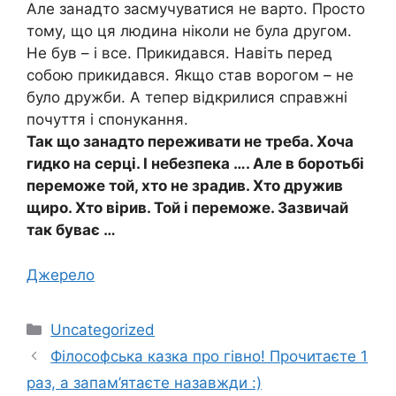
Але занадто засмучуватися не варто. Просто
тому, що ця людина ніколи не була другом.
Не був – і все. Прикидався. Навіть перед
собою прикидався. Якщо став ворогом – не
було дружби. А тепер відкрилися справжні
почуття і спонукання.
Так що занадто переживати не треба. Хоча
гидко на серці. І небезпека …. Але в боротьбі
переможе той, хто не зрадив. Хто дружив
щиро. Хто вірив. Той і переможе. Зазвичай
так буває …
Джерело
Категорії
Uncategorized
Філософська казка про гівно! Прочитаєте 1
раз, а запам’ятаєте назавжди :)