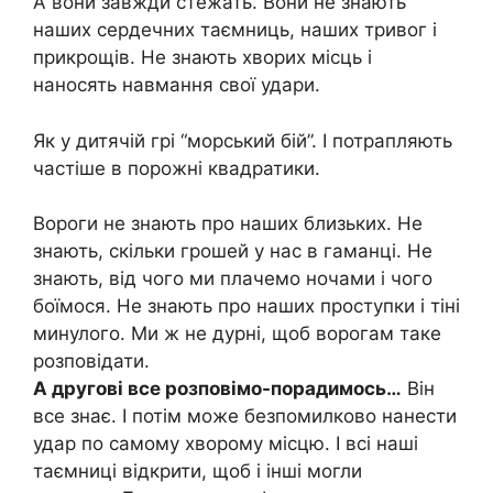
А вони завжди стежать. Вони не знають
наших сердечних таємниць, наших тривог і
прикрощів. Не знають хворих місць і
наносять навмання свої удари.
Як у дитячій грі “морський бій”. І потрапляють
частіше в порожні квадратики.
Вороги не знають про наших близьких. Не
знають, скільки грошей у нас в гаманці. Не
знають, від чого ми плачемо ночами і чого
боїмося. Не знають про наших проступки і тіні
минулого. Ми ж не дурні, щоб ворогам таке
розповідати.
А другові все розповімо-порадимось…
Він
все знає. І потім може безпомилково нанести
удар по самому хворому місцю. І всі наші
таємниці відкрити, щоб і інші могли