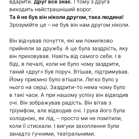
вдарити.
Друг все знає
. І тому з друга
виходить найстрашніший ворог.
Та й не був він ніколи другом, така людина!
Зрозумійте це – не був він нам другом ніколи.
Він відчував почуття, які ми помилково
прийняли за дружбу. А це була заздрість, яку
він приховував. Навіть від самого себе. І в
біді, в печалі, коли не було чому заздрити,
такий «друг» був поруч. Втішав, підтримував.
Йому приємно було втішати. Легко було у
нього на серці. Заздрити-то нема чому було
в такі часи. А при нашому успіху він відводив
очі. Він зображував радість. Він вітав з
тріумфом, але відводив очі. І рука його була
холодною, як лід, – просто ми не помітили,
коли її стискали. І вигуки захоплення були
занадто гучними, театральними.