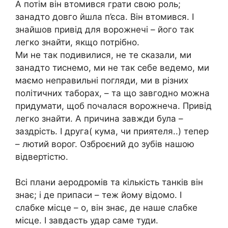
А потім він втомився грати свою роль;
занадто довго йшла п’єса. Він втомився. І
знайшов привід для ворожнечі – його так
легко знайти, якщо потрібно.
Ми не так подивилися, не те сказали, ми
занадто тиснемо, ми не так себе ведемо, ми
маємо неправильні погляди, ми в різних
політичних таборах, – та що завгодно можна
придумати, щоб почалася ворожнеча. Привід
легко знайти. А причина завжди була –
заздрість. І друга( кума, чи приятеля..) тепер
– лютий ворог. Озброєний до зубів нашою
відвертістю.
Всі плани аеродромів та кількість танків він
знає; і де припаси – теж йому відомо. І
слабке місце – о, він знає, де наше слабке
місце. І завдасть удар саме туди.