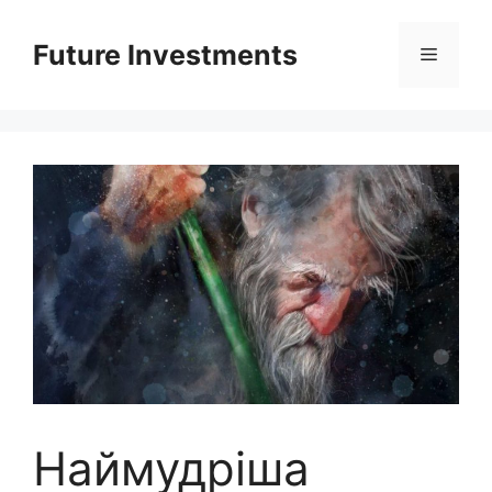
Перейти
до
Future Investments
Меню
вмісту
Наймудріша