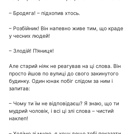
– Бродяга! – підхопив хтось.
– Розбійник! Він напевно живе тим, що краде
у чесних людей!
– Злодій! П’яниця!
Але старий ніяк не реагував на ці слова. Він
просто йшов по вулиці до свого закинутого
будинку. Один юнак побіг слідом за ним і
запитав:
– Чому ти їм не відповідаєш? Я знаю, що ти
мудрий чоловік, і всі ці злі слова – чистий
наклеп!
– Ходімо зі мною, я хочу дещо тобі показати,