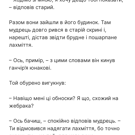
– відповів старий.
Разом вони зайшли в його будинок. Там
мудрець довго рився в старій скрині і,
нарешті, дістав звідти брудне і пошарпане
лахміття.
– Ось, примір, – з цими словами він кинув
ганчір’я юнакові.
Той обурено вигукнув:
– Навіщо мені ці обноски? Я що, схожий на
жебрака?
– Ось бачиш, – спокійно відповів мудрець. –
Ти відмовився надягати лахміття, бо точно