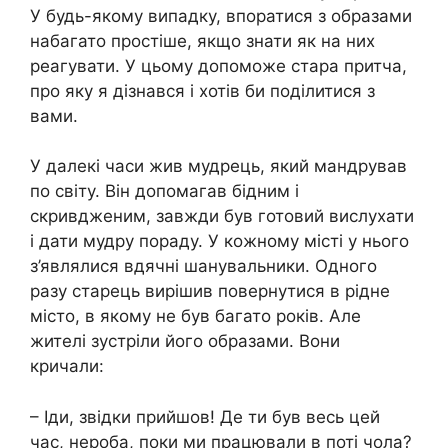
У будь-якому випадку, впоратися з образами
набагато простіше, якщо знати як на них
реагувати. У цьому допоможе стара притча,
про яку я дізнався і хотів би поділитися з
вами.
У далекі часи жив мудрець, який мандрував
по світу. Він допомагав бідним і
скривдженим, завжди був готовий вислухати
і дати мудру пораду. У кожному місті у нього
з’являлися вдячні шанувальники. Одного
разу старець вирішив повернутися в рідне
місто, в якому не був багато років. Але
жителі зустріли його образами. Вони
кричали:
– Іди, звідки прийшов! Де ти був весь цей
час, нероба, поки ми працювали в поті чола?