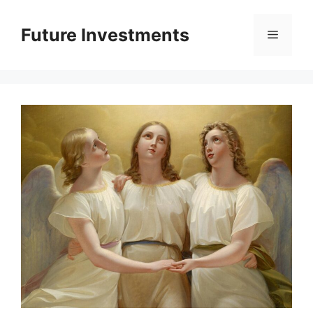
Перейти
до
Future Investments
Меню
вмісту