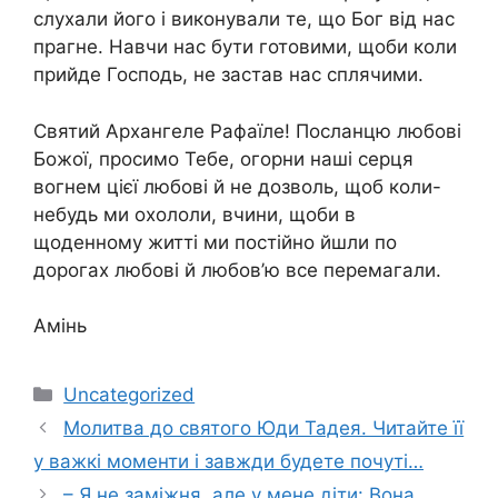
слухали його і виконували те, що Бог від нас
прагне. Навчи нас бути готовими, щоби коли
прийде Господь, не застав нас сплячими.
Святий Архангеле Рафаїле! Посланцю любові
Божої, просимо Тебе, огорни наші серця
вогнем цієї любові й не дозволь, щоб коли-
небудь ми охололи, вчини, щоби в
щоденному житті ми постійно йшли по
дорогах любові й любов’ю все перемагали.
Амінь
Категорії
Uncategorized
Молитва до святого Юди Тадея. Читайте її
у важкі моменти і завжди будете почуті…
– Я не заміжня, але у мене діти: Вона