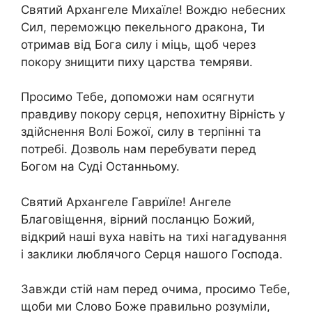
Святий Архангеле Михаїле! Вождю небесних
Сил, переможцю пекельного дракона, Ти
отримав від Бога силу і міць, щоб через
покору знищити пиху царства темряви.
Просимо Тебе, допоможи нам осягнути
правдиву покору серця, непохитну Вірність у
здійснення Волі Божої, силу в терпінні та
потребі. Дозволь нам перебувати перед
Богом на Суді Останньому.
Святий Архангеле Гавриїле! Ангеле
Благовіщення, вірний посланцю Божий,
відкрий наші вуха навіть на тихі нагадування
і заклики люблячого Серця нашого Господа.
Завжди стій нам перед очима, просимо Тебе,
щоби ми Слово Боже правильно розуміли,