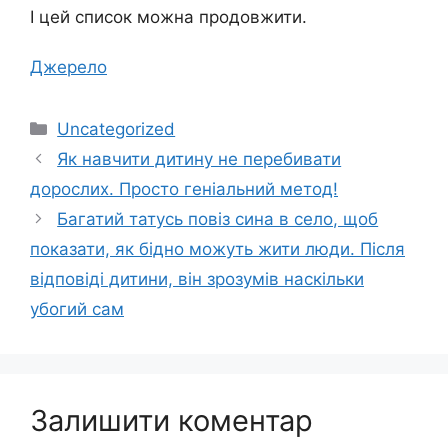
І цей список можна продовжити.
Джерело
Категорії
Uncategorized
Як навчити дитину не перебивати
дорослих. Просто геніальний метод!
Багатий татусь повіз сина в село, щоб
показати, як бідно можуть жити люди. Після
відповіді дитини, він зрозумів наскільки
убогий сам
Залишити коментар