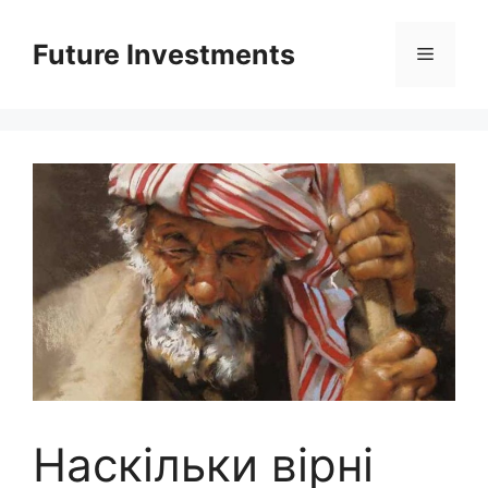
Перейти
до
Future Investments
Меню
вмісту
Наскільки вірні