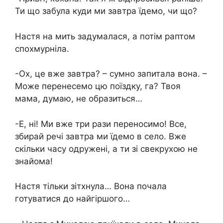
Ти що забула куди ми завтра їдемо, чи що?
Настя на мить задумалася, а потім раптом
спохмурніла.
-Ох, це вже завтра? – сумно запитала вона. –
Може перенесемо цю поїздку, га? Твоя
мама, думаю, не образиться…
-Е, ні! Ми вже три рази переносимо! Все,
збирай речі завтра ми їдемо в село. Вже
скільки часу одружені, а ти зі свекрухою не
знайома!
Настя тільки зітхнула… Вона почала
готуватися до найгіршого…