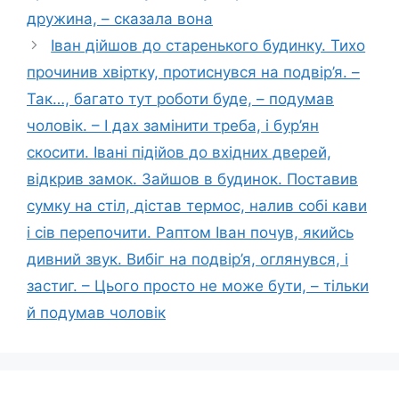
дружина, – сказала вона
Іван дійшов до старенького будинку. Тихо
прочинив хвіртку, протиснувся на подвір’я. –
Так…, багато тут роботи буде, – подумав
чоловік. – І дах замінити треба, і бур’ян
скосити. Івані підійов до вхідних дверей,
відкрив замок. Зайшов в будинок. Поставив
сумку на стіл, дістав термос, налив собі кави
і сів перепочити. Раптом Іван почув, якийсь
дивний звук. Вибіг на подвір’я, оглянувся, і
застиг. – Цього просто не може бути, – тільки
й подумав чоловік