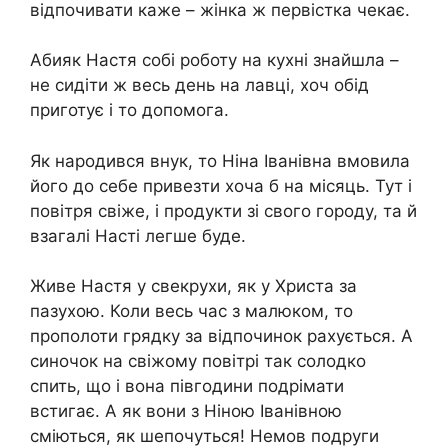
відпочивати каже – жінка ж первістка чекає.
Абияк Настя собі роботу на кухні знайшла –
не сидіти ж весь день на лавці, хоч обід
приготує і то допомога.
Як народився внук, то Ніна Іванівна вмовила
його до себе привезти хоча б на місяць. Тут і
повітря свіже, і продукти зі свого городу, та й
взагалі Насті легше буде.
Живе Настя у свекрухи, як у Христа за
пазухою. Коли весь час з малюком, то
прополоти грядку за відпочинок рахується. А
синочок на свіжому повітрі так солодко
спить, що і вона півгодини подрімати
встигає. А як вони з Ніною Іванівною
сміються, як шепочуться! Немов подруги