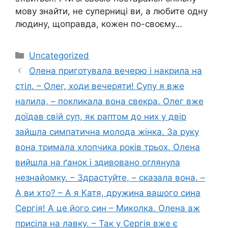
мову знайти, не суперниці ви, а любите одну
людину, щоправда, кожен по-своєму…
Категорії
Uncategorized
Олена приготувала вечерю і накрила на
стіл. – Олег, ходи вечеряти! Супу я вже
налила, – покликала вона свекра. Олег вже
доїдав свій суп, як раптом до них у двір
зайшла симпатична молода жінка. За руку
вона тримала хлопчика років трьох. Олена
вийшла на ґанок і здивовано оглянула
незнайомку. – Здрастуйте, – сказала вона. –
А ви хто? – А я Катя, дружина вашого сина
Сергія! А це його син – Миколка. Олена аж
присіла на лавку. – Так у Сергія вже є