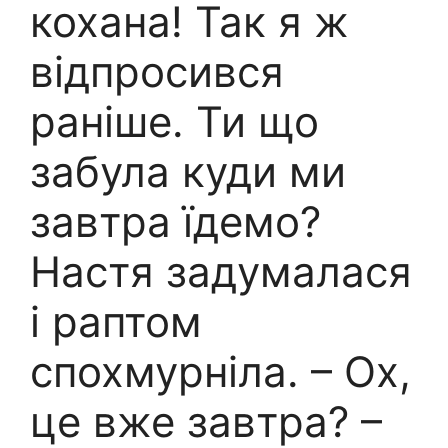
кохана! Так я ж
відпросився
раніше. Ти що
забула куди ми
завтра їдемо?
Настя задумалася
і раптом
спохмурніла. – Ох,
це вже завтра? –