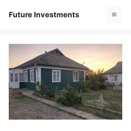
Перейти
до
Future Investments
Меню
вмісту