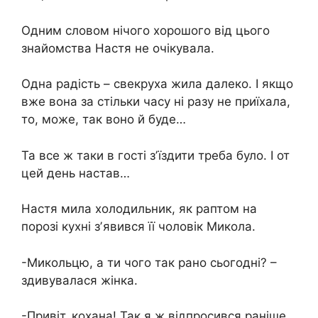
Одним словом нічого хорошого від цього
знайомства Настя не очікувала.
Одна радість – свекруха жила далеко. І якщо
вже вона за стільки часу ні разу не приїхала,
то, може, так воно й буде…
Та все ж таки в гості зʼїздити треба було. І от
цей день настав…
Настя мила холодильник, як раптом на
порозі кухні зʼявився її чоловік Микола.
-Микольцю, а ти чого так рано сьогодні? –
здивувалася жінка.
-Привіт, кохана! Так я ж відпросився раніше.