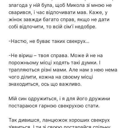
злагода у ній була, щоб Микола зі мною не
сварився, і час відпочивати мав. Каже, у
жінок завжди багато справ, якщо не дати
собі відпочити, то всій сімʼї недобре.
-Настю, не буває таких свекрух…
-Не віриш – твоя справа. Може й не на
порожньому місці ходять такі думки. І
трапляються різні мами. Але нам з нею нема
чого ділити, кожна на своєму місці
знаходиться, ось що важливо.
Мій син одружиться, і я для його дружини
постараюся гарною свекрухою стати.
Так дивишся, ланцюжок хороших свекрух
з’явиться. І ти зі своєю постарайся спільну