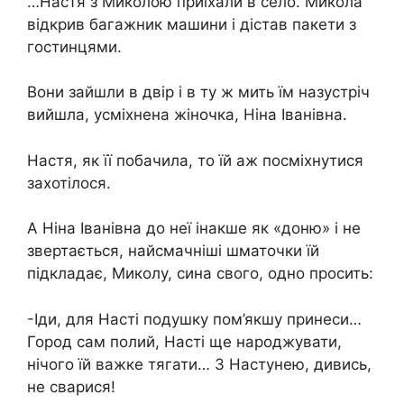
…Настя з Миколою приїхали в село. Микола
відкрив багажник машини і дістав пакети з
гостинцями.
Вони зайшли в двір і в ту ж мить їм назустріч
вийшла, усміхнена жіночка, Ніна Іванівна.
Настя, як її побачила, то їй аж посміхнутися
захотілося.
А Ніна Іванівна до неї інакше як «доню» і не
звертається, найсмачніші шматочки їй
підкладає, Миколу, сина свого, одно просить:
-Іди, для Насті подушку пом’якшу принеси…
Город сам полий, Насті ще народжувати,
нічого їй важке тягати… З Настунею, дивись,
не сварися!