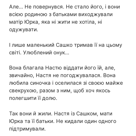
Але… Не повернувся. Не стало його, і вони
всією родиною з батьками виходжували
матір Юрка, яка ні жити не хотіла, ні
одужувати.
І лише маленький Сашко тримав її на цьому
світі. Улюблений онук…
Вона благала Настю віддати його їй, але,
звичайно, Настя не погоджувалася. Вона
любила синочка і оселилася зі своєю майже
свекрухою, разом з ним, щоб хоч якось
полегшити її долю.
Так вони й жили. Настя із Сашком, мати
Юрка та її батьки. Не кидали один одного
підтримували.