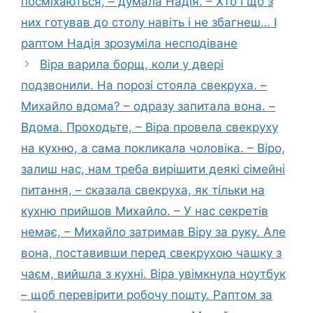
посміхаються, – думала Надія. – Хто і що з
них готував до столу навіть і не збагнеш… І
раптом Надія зрозуміла несподіване
Віра варила борщ, коли у двері
подзвонили. На порозі стояла свекруха. –
Михайло вдома? – одразу запитала вона. –
Вдома. Проходьте, – Віра провела свекруху
на кухню, а сама покликала чоловіка. – Віро,
залиш нас, нам треба вирішити деякі сімейні
питання, – сказала свекруха, як тільки на
кухню прийшов Михайло. – У нас секретів
немає, – Михайло затримав Віру за руку. Але
вона, поставивши перед свекрухою чашку з
чаєм, вийшла з кухні. Віра увімкнула ноутбук
– щоб перевірити робочу пошту. Раптом за