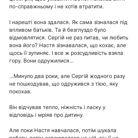
по-справжньому і не хотів втратити.
І нарешті вона здалася. Як сама зізналася під
впливом батьків. Та й безглуздо було
відмовлятися. Сергій не раз питав, чи любить
вона його? Настя зізнавалася, що кохає, але
щось її зупиняє. І все ж розсудливість взяла
гору. Вони одружилися…
…Минуло два роки, але Сергій жодного разу
не пошкодував, що одружився з тією, яку
покохав.
Він відчував тепло, ніжність і ласку у
відповідь і мріяв про дитину.
Але поки Настя навчалася, потім шукала