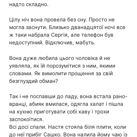
надто складно.
Цілу ніч вона провела без сну. Просто не
могла заснути. Близько дванадцятої ночі все
ж таки набрала Сергія, але телефон був
недоступний. Відключив, мабуть.
Вона дуже любила цього чоловіка й не
уявляла, як їй порозумітися з ним, якими
словами. Як вимолити прощення за свій
безглуздий обман?
Так і не поспавши до ладу, вона встала рано-
вранці, абияк вмилася, одягла халат і пішла
на кухню приготувати собі каву і трохи
заспокоїтися.
Всі досі спали. Настя стояла біля плити, коли
до неї прибіг Сашко. Вона налила йому чаю із