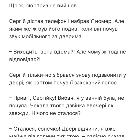
Що ж, сюрприз не вийшов.
Сергій дістав телефон і набрав її номер. Але
яким же ж був його подив, коли він почув
звук мобільного за дверима.
– Виходить, вона вдома?! Але чому ж тоді не
відповідає?!
Сергій тільки-но зібрався знову подзвонити у
двері, як раптом почув її захеканий голос:
– Привіт, Сергійку! Вибач, я у ванній була, не
почула. Чекала твого дзвінка ввечері як
завжди. Нічого не сталося?
– Сталося, сонечко! Двері відчини, я вже
майже пів години тут стою, – радісно сказав