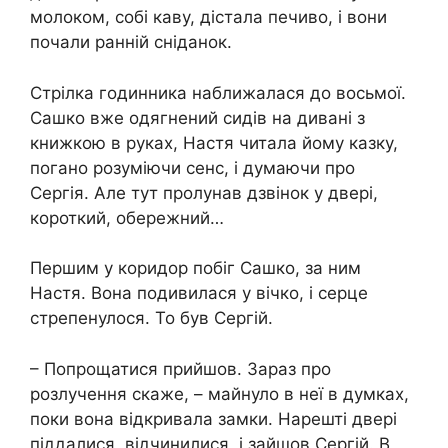
молоком, собі каву, дістала печиво, і вони
почали ранній сніданок.
Стрілка годинника наближалася до восьмої.
Сашко вже одягнений сидів на дивані з
книжкою в руках, Настя читала йому казку,
погано розуміючи сенс, і думаючи про
Сергія. Але тут пролунав дзвінок у двері,
короткий, обережний…
Першим у коридор побіг Сашко, за ним
Настя. Вона подивилася у вічко, і серце
стрепенулося. То був Сергій.
– Попрощатися прийшов. Зараз про
розлучення скаже, – майнуло в неї в думках,
поки вона відкривала замки. Нарешті двері
піддалися, відчинилися, і зайшов Сергій. В