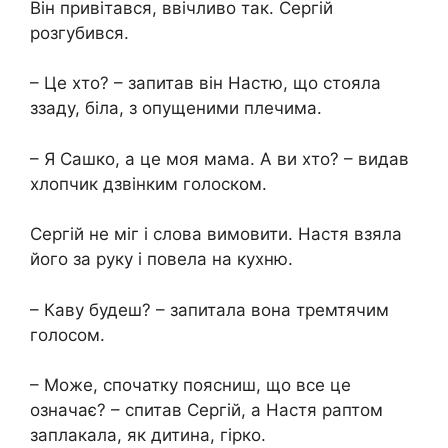
Він привітався, ввічливо так. Сергій
розгубився.
– Це хто? – запитав він Настю, що стояла
ззаду, біла, з опущеними плечима.
– Я Сашко, а це моя мама. А ви хто? – видав
хлопчик дзвінким голоском.
Сергій не міг і слова вимовити. Настя взяла
його за руку і повела на кухню.
– Каву будеш? – запитала вона тремтячим
голосом.
– Може, спочатку поясниш, що все це
означає? – спитав Сергій, а Настя раптом
заплакала, як дитина, гірко.