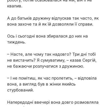
роботу, потім освоювалася на ній, він її не
квапив.
А до батьків дружину відпускав так часто, як
вона захоче та й як їй дозволяли її справи.
Ось і сьогодні вона збиралася до них на
тиждень.
– Насте, але чому так надовго? Три дні тобі
не вистачить? Я сумуватиму, – казав Сергій,
не бажаючи розлучатися з дружиною.
– І не помітиш, як час пролетить, – відповіла
вона, а вигляд був в жінки якийсь
стурбований.
Напередодні ввечері вона довго розмовляла