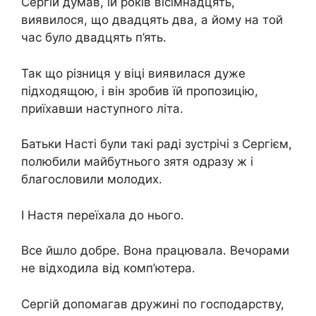
Сергій думав, їй років вісімнадцять,
виявилося, що двадцять два, а йому на той
час було двадцять п’ять.
Так що різниця у віці виявилася дуже
підходящою, і він зробив їй пропозицію,
приїхавши наступного літа.
Батьки Насті були такі раді зустрічі з Сергієм,
полюбили майбутнього зятя одразу ж і
благословили молодих.
І Настя переїхала до нього.
Все йшло добре. Вона працювала. Вечорами
не відходила від комп’ютера.
Сергій допомагав дружині по господарству,