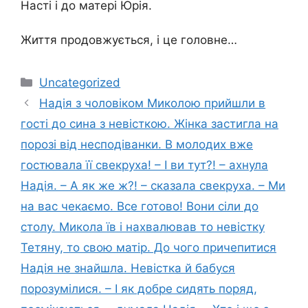
Насті і до матері Юрія.
Життя продовжується, і це головне…
Категорії
Uncategorized
Надія з чоловіком Миколою прийшли в
гості до сина з невісткою. Жінка застигла на
порозі від несподіванки. В молодих вже
гостювала її свекруха! – І ви тут?! – ахнула
Надія. – А як же ж?! – сказала свекруха. – Ми
на вас чекаємо. Все готово! Вони сіли до
столу. Микола їв і нахвалював то невістку
Тетяну, то свою матір. До чого причепитися
Надія не знайшла. Невістка й бабуся
порозумілися. – І як добре сидять поряд,