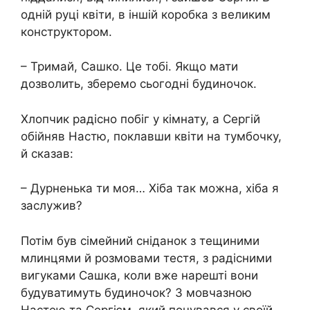
одній руці квіти, в іншій коробка з великим
конструктором.
– Тримай, Сашко. Це тобі. Якщо мати
дозволить, зберемо сьогодні будиночок.
Хлопчик радісно побіг у кімнату, а Сергій
обійняв Настю, поклавши квіти на тумбочку,
й сказав:
– Дурненька ти моя… Хіба так можна, хіба я
заслужив?
Потім був сімейний сніданок з тещиними
млинцями й розмовами тестя, з радісними
вигуками Сашка, коли вже нарешті вони
будуватимуть будиночок? З мовчазною
Настею та Сергієм, який почувався у своїй