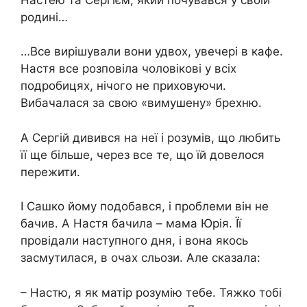
родині…
…Все вирішували вони удвох, увечері в кафе.
Настя все розповіла чоловікові у всіх
подробицях, нічого не приховуючи.
Вибачалася за свою «вимушену» брехню.
А Сергій дивився на неї і розумів, що любить
її ще більше, через все те, що їй довелося
пережити.
І Сашко йому подобався, і проблеми він не
бачив. А Настя бачила – мама Юрія. Її
провідали наступного дня, і вона якось
засмутилася, в очах сльози. Але сказала:
– Настю, я як матір розумію тебе. Тяжко тобі