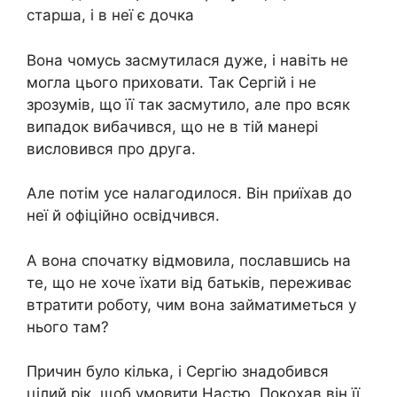
старша, і в неї є дочка
Вона чомусь засмутилася дуже, і навіть не
могла цього приховати. Так Сергій і не
зрозумів, що її так засмутило, але про всяк
випадок вибачився, що не в тій манері
висловився про друга.
Але потім усе налагодилося. Він приїхав до
неї й офіційно освідчився.
А вона спочатку відмовила, пославшись на
те, що не хоче їхати від батьків, переживає
втратити роботу, чим вона займатиметься у
нього там?
Причин було кілька, і Сергію знадобився
цілий рік, щоб умовити Настю. Покохав він її