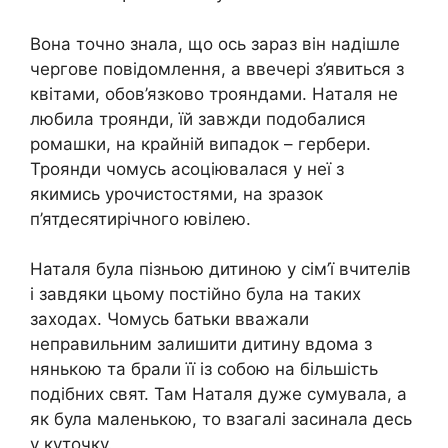
Вона точно знала, що ось зараз він надішле
чергове повідомлення, а ввечері з’явиться з
квітами, обов’язково трояндами. Наталя не
любила троянди, їй завжди подобалися
ромашки, на крайній випадок – гербери.
Троянди чомусь асоціювалася у неї з
якимись урочистостями, на зразок
п’ятдесятирічного ювілею.
Наталя була пізньою дитиною у сім’ї вчителів
і завдяки цьому постійно була на таких
заходах. Чомусь батьки вважали
неправильним залишити дитину вдома з
нянькою та брали її із собою на більшість
подібних свят. Там Наталя дуже сумувала, а
як була маленькою, то взагалі засинала десь
у куточку.