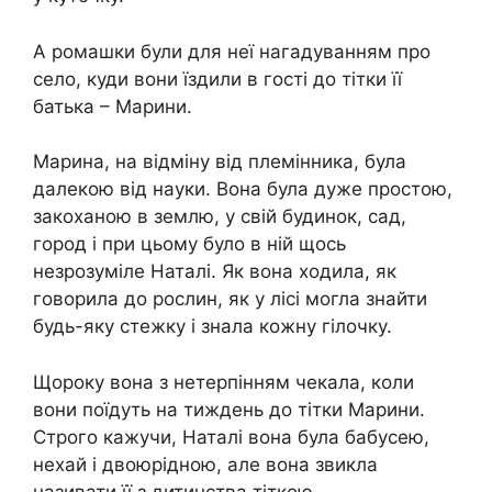
А ромашки були для неї нагадуванням про
село, куди вони їздили в гості до тітки її
батька – Марини.
Марина, на відміну від племінника, була
далекою від науки. Вона була дуже простою,
закоханою в землю, у свій будинок, сад,
город і при цьому було в ній щось
незрозуміле Наталі. Як вона ходила, як
говорила до рослин, як у лісі могла знайти
будь-яку стежку і знала кожну гілочку.
Щороку вона з нетерпінням чекала, коли
вони поїдуть на тиждень до тітки Марини.
Строго кажучи, Наталі вона була бабусею,
нехай і двоюрідною, але вона звикла
називати її з дитинства тіткою.