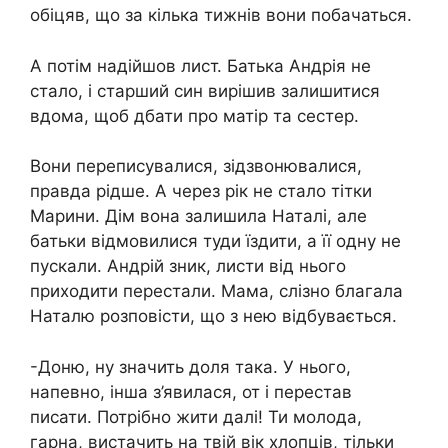
обіцяв, що за кілька тижнів вони побачаться.
А потім надійшов лист. Батька Андрія не
стало, і старший син вирішив залишитися
вдома, щоб дбати про матір та сестер.
Вони переписувалися, зідзвонювалися,
правда рідше. А через рік не стало тітки
Марини. Дім вона залишила Наталі, але
батьки відмовилися туди їздити, а її одну не
пускали. Андрій зник, листи від нього
приходити перестали. Мама, слізно благала
Наталю розповісти, що з нею відбувається.
-Доню, ну значить доля така. У нього,
напевно, інша з’явилася, от і перестав
писати. Потрібно жити далі! Ти молода,
гарна, вистачить на твій вік хлопців, тільки