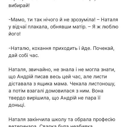
вибирай!
-Мамо, ти так нічого й не зрозуміла! – Наталя
у відчаї плакала, обнявши матір. – Я ж люблю
його!
-Наталю, кохання приходить і йде. Почекай,
дай собі час.
Наталя, звичайно, не знала і не могла знати,
що Андрій писав весь цей час, але листи
діставала з ящика мама. Чекала листоношу,
а потім взагалі домовилася з ним. Вона
твердо вирішила, що Андрій не пара її
доньці.
Наталя закінчила школу та обрала професію
ветеринара. Сварка була неабияка.