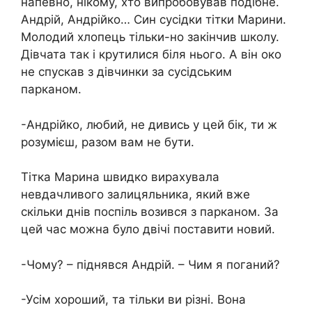
напевно, нікому, хто випробовував подібне.
Андрій, Андрійко… Син сусідки тітки Марини.
Молодий хлопець тільки-но закінчив школу.
Дівчата так і крутилися біля нього. А він око
не спускав з дівчинки за сусідським
парканом.
-Андрійко, любий, не дивись у цей бік, ти ж
розумієш, разом вам не бути.
Тітка Марина швидко вирахувала
невдачливого залицяльника, який вже
скільки днів поспіль возився з парканом. За
цей час можна було двічі поставити новий.
-Чому? – піднявся Андрій. – Чим я поганий?
-Усім хороший, та тільки ви різні. Вона