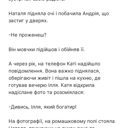
Наталя підняла очі і побачила Андрія, що
застиг у дверях.
-Не проженеш?
Він мовчки підійшов і обійняв її.
А через рік, на телефон Каті надійшло
повідомлення. Вона важко піднялася,
оберігаючи живіт і пішла на кухню, де
готував вечерю Ілля. Катя відкрила
надіслане фото та розсміялася:
-Дивись, Ілля, який богатир!
На фотографії, на ромашковому полі стояла