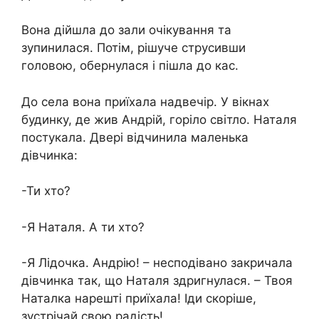
Вона дійшла до зали очікування та
зупинилася. Потім, рішуче струсивши
головою, обернулася і пішла до кас.
До села вона приїхала надвечір. У вікнах
будинку, де жив Андрій, горіло світло. Наталя
постукала. Двері відчинила маленька
дівчинка:
-Ти хто?
-Я Наталя. А ти хто?
-Я Лідочка. Андрію! – несподівано закричала
дівчинка так, що Наталя здригнулася. – Твоя
Наталка нарешті приїхала! Іди скоріше,
зустрічай свою радість!