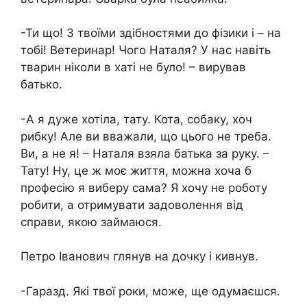
-Ти що! З твоїми здібностями до фізики і – на
тобі! Ветеринар! Чого Наталя? У нас навіть
тварин ніколи в хаті не було! – вирував
батько.
-А я дуже хотіла, тату. Кота, собаку, хоч
рибку! Але ви вважали, що цього не треба.
Ви, а не я! – Наталя взяла батька за руку. –
Тату! Ну, це ж моє життя, можна хоча б
професію я виберу сама? Я хочу не роботу
робити, а отримувати задоволення від
справи, якою займаюся.
Петро Іванович глянув на дочку і кивнув.
-Гаразд. Які твої роки, може, ще одумаєшся.