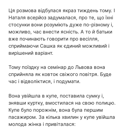
Ця розмова відбулася якраз тиждень тому. І
Наталя всерйоз задумалася, про те, що їхні
стосунки вони розуміють дуже по-різному і,
можливо, час внести ясність. А то й батьки
вже починають говорити про весілля,
сприймаючи Сашка як єдиний можливий і
вирішений варіант.
Тому поїздку на семінар до Львова вона
сприйняла як ковток свіжого повітря. Буде
час і відволіктися, і подумати.
Вона увійшла в купе, поставила сумку і,
знявши куртку, вмостилася на свою полицю.
Купе було порожнім, вона була першим
пасажиром. За кілька хвилин у купе увійшла
молода жінка і привіталася: