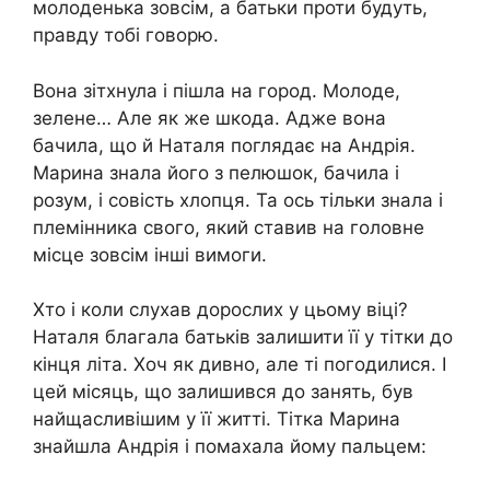
молоденька зовсім, а батьки проти будуть,
правду тобі говорю.
Вона зітхнула і пішла на город. Молоде,
зелене… Але як же шкода. Адже вона
бачила, що й Наталя поглядає на Андрія.
Марина знала його з пелюшок, бачила і
розум, і совість хлопця. Та ось тільки знала і
племінника свого, який ставив на головне
місце зовсім інші вимоги.
Хто і коли слухав дорослих у цьому віці?
Наталя благала батьків залишити її у тітки до
кінця літа. Хоч як дивно, але ті погодилися. І
цей місяць, що залишився до занять, був
найщасливішим у її житті. Тітка Марина
знайшла Андрія і помахала йому пальцем: