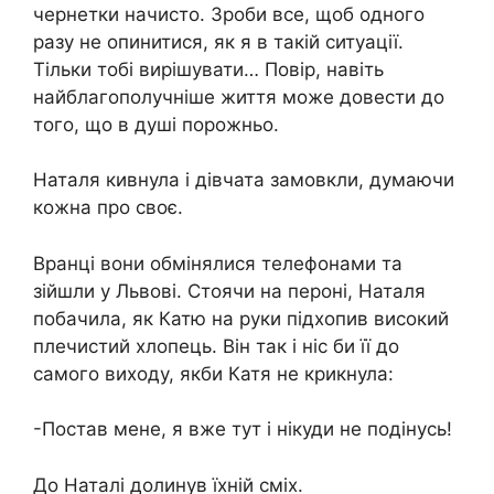
чернетки начисто. Зроби все, щоб одного
разу не опинитися, як я в такій ситуації.
Тільки тобі вирішувати… Повір, навіть
найблагополучніше життя може довести до
того, що в душі порожньо.
Наталя кивнула і дівчата замовкли, думаючи
кожна про своє.
Вранці вони обмінялися телефонами та
зійшли у Львові. Стоячи на пероні, Наталя
побачила, як Катю на руки підхопив високий
плечистий хлопець. Він так і ніс би її до
самого виходу, якби Катя не крикнула:
-Постав мене, я вже тут і нікуди не подінусь!
До Наталі долинув їхній сміх.