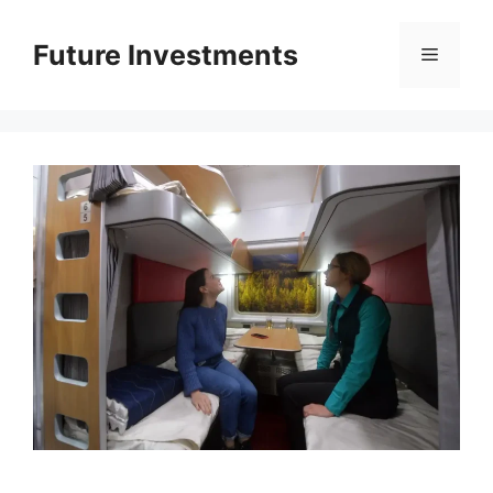
Перейти
до
Future Investments
Меню
вмісту