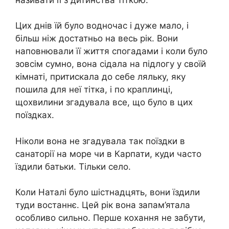
Цих днів їй було водночас і дуже мало, і
більш ніж достатньо на весь рік. Вони
наповнювали її життя спогадами і коли було
зовсім сумно, вона сідала на підлогу у своїй
кімнаті, притискала до себе ляльку, яку
пошила для неї тітка, і по краплинці,
щохвилини згадувала все, що було в цих
поїздках.
Ніколи вона не згадувала так поїздки в
санаторії на море чи в Карпати, куди часто
їздили батьки. Тільки село.
Коли Наталі було шістнадцять, вони їздили
туди востаннє. Цей рік вона запам’ятала
особливо сильно. Перше кохання не забути,