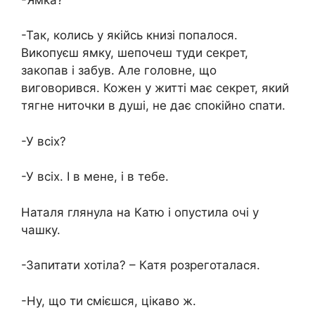
-Так, колись у якійсь книзі попалося.
Викопуєш ямку, шепочеш туди секрет,
закопав і забув. Але головне, що
виговорився. Кожен у житті має секрет, який
тягне ниточки в душі, не дає спокійно спати.
-У всіх?
-У всіх. І в мене, і в тебе.
Наталя глянула на Катю і опустила очі у
чашку.
-Запитати хотіла? – Катя розреготалася.
-Ну, що ти смієшся, цікаво ж.