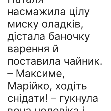
насмажила цілу
миску оладків,
дістала баночку
варення й
поставила чайник.
– Максиме,
Марійко, ходіть
снідати! – гукнула
вона чоловіка і