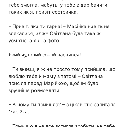
тебе змогла, мабуть, у тебе є дар бачити
таких як я, привіт сестричка.
– Привіт, яка ти гарна! – Марійка навіть не
злякалася, адже Світлана була така ж
усміхнена як на фото.
Який чудовий сон їй наснився!
– Ти знаєш, я ж не просто тому прийшла, що
люблю тебе й маму з татом! – Світлана
присіла перед Марійкою, щоб їм було
зручніше розмовляти.
– А чому ти прийшла? – з цікавістю запитала
Марійка.
– Тому що я не все встигла зробити, на тебе