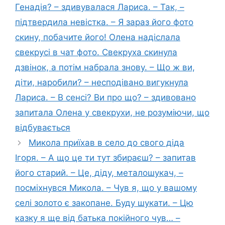
Генадія? – здивувалася Лариса. – Так, –
підтвердила невістка. – Я зараз його фото
скину, побачите його! Олена надіслала
свекрусі в чат фото. Свекруха скинула
дзвінок, а потім набрала знову. – Що ж ви,
діти, наробили? – несподівано вигукнула
Лариса. – В сенсі? Ви про що? – здивовано
запитала Олена у свекрухи, не розуміючи, що
відбувається
Микола приїхав в село до свого діда
Ігоря. – А що це ти тут збираєш? – запитав
його старий. – Це, діду, металошукач, –
посміхнувся Микола. – Чув я, що у вашому
селі золото є закопане. Буду шукати. – Цю
казку я ще від батька покійного чув… –