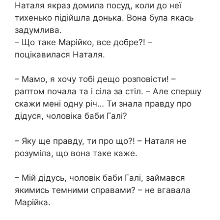
Наталя якраз домила посуд, коли до неї
тихенько підійшла донька. Вона була якась
задумлива.
– Що таке Марійко, все добре?! –
поцікавилася Наталя.
– Мамо, я хочу тобі дещо розповісти! –
раптом почала та і сіла за стіл. – Але спершу
скажи мені одну річ… Ти знала правду про
дідуся, чоловіка баби Галі?
– Яку ще правду, ти про що?! – Наталя не
розуміла, що вона таке каже.
– Мій дідусь, чоловік баби Галі, займався
якимись темними справами? – не вгавала
Марійка.