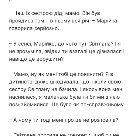
– Наш із сестрою дід, мамо. Він був
пройдисвітом, і в ньому вся річ, – Марійка
говорила серйозно.
– У сенсі, Марійко, до чого тут Світлана? І я
не зрозуміла, звідки ти взагалі це дізналася і
навіщо це ворушити?
– Мамо, ну як мені тобі це пояснити? Я в
дитинстві дуже шкодувала, що ніколи свою
сестру Світлану не бачила. І якось вона мені
наснилася, я маленька була і ніби ми з нею
познайомилися. Це було як по-справжньому.
– А чому ти тоді мені про це не розповіла?
– Світлана просила не говорити, щоб ти не