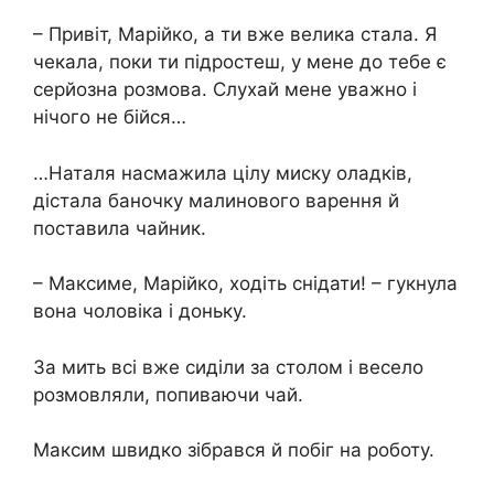
– Привіт, Марійко, а ти вже велика стала. Я
чекала, поки ти підростеш, у мене до тебе є
серйозна розмова. Слухай мене уважно і
нічого не бійся…
…Наталя насмажила цілу миску оладків,
дістала баночку малинового варення й
поставила чайник.
– Максиме, Марійко, ходіть снідати! – гукнула
вона чоловіка і доньку.
За мить всі вже сиділи за столом і весело
розмовляли, попиваючи чай.
Максим швидко зібрався й побіг на роботу.