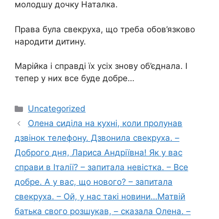
молодшу дочку Наталка.
Права була свекруха, що треба обов’язково
народити дитину.
Марійка і справді їх усіх знову об’єднала. І
тепер у них все буде добре…
Категорії
Uncategorized
Олена сиділа на кухні, коли пролунав
дзвінок телефону. Дзвонила свекруха. –
Доброго дня, Лариса Андріївна! Як у вас
справи в Італії? – запитала невістка. – Все
добре. А у вас, що нового? – запитала
свекруха. – Ой, у нас такі новини…Матвій
батька свого розшукав, – сказала Олена. –