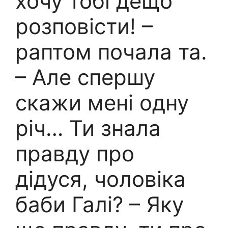
хочу тобі дещо
розповісти! –
раптом почала та.
– Але спершу
скажи мені одну
річ… Ти знала
правду про
дідуся, чоловіка
баби Галі? – Яку