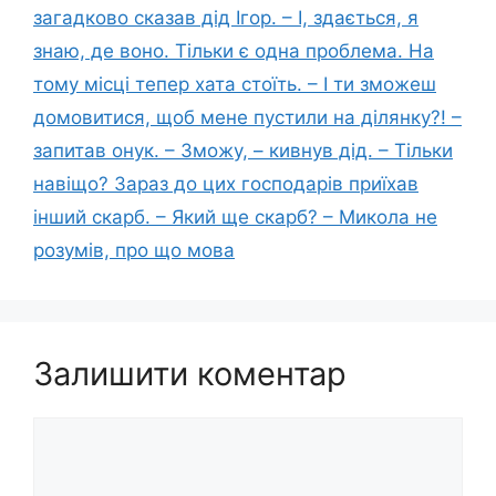
загадково сказав дід Ігор. – І, здається, я
знаю, де воно. Тільки є одна проблема. На
тому місці тепер хата стоїть. – І ти зможеш
домовитися, щоб мене пустили на ділянку?! –
запитав онук. – Зможу, – кивнув дід. – Тільки
навіщо? Зараз до цих господарів приїхав
інший скарб. – Який ще скарб? – Микола не
розумів, про що мова
Залишити коментар
Коментар