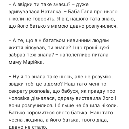
– А звідки ти таке знаєш? – дуже
здивувалася Наталка. – Баба Галя про нього
ніколи не говорить. Я від нашого тата знаю,
що його батько з мамою давно розлучилися.
– А те, що він багатьом невинним людям
життя зіпсував, ти знала? І що гроші чужі
забрав теж знала? – наполегливо питала
маму Марійка.
– Ну я то знала таке щось, але не розумію,
звідки тобі це відомо? Наш тато мені по
секрету розповів, що бабуся, як правду про
чоловіка дізналася, одразу виставила його і
вони розлучилися. І більше не бачила ніколи.
Батько соромиться свого батька. Наш тато
чесна людина, а його батька, твого діда,
давно не стало.