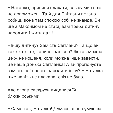
– Наталко, припини плакати, сльозами горю
не допоможеш. Та й для Світлани погано
робиш, вона там спокою собі не знайде. Ви
ще з Максимом не старі, вам треба дитину
народити і жити далі!
– Іншу дитину? Замість Світлани? Та що ви
таке кажете, Галино Іванівно? Як так можна,
це ж не кошеня, коли можна інше завести,
це наша донька Світланка! А ви пропонуєте
замість неї просто народити іншу? – Наталка
вже навіть не плакала, сліз не було.
Але слова свекрухи видалися їй
блюзнірськими.
– Саме так, Наталко! Думаєш я не сумую за