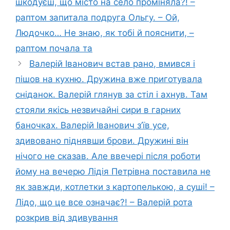
шкодуєш, що місто на село проміняла?! –
раптом запитала подруга Ольгу. – Ой,
Людочко… Не знаю, як тобі й пояснити, –
раптом почала та
Валерій Іванович встав рано, вмився і
пішов на кухню. Дружина вже приготувала
сніданок. Валерій глянув за стіл і ахнув. Там
стояли якісь незвичайні сири в гарних
баночках. Валерій Іванович з’їв усе,
здивовано піднявши брови. Дружині він
нічого не сказав. Але ввечері після роботи
йому на вечерю Лідія Петрівна поставила не
як завжди, котлетки з картопелькою, а суші! –
Лідо, що це все означає?! – Валерій рота
розкрив від здивування