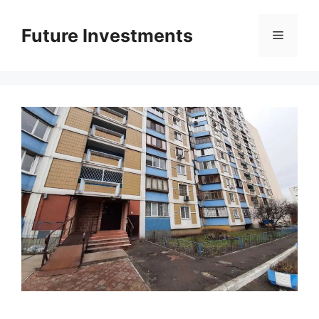
Перейти
до
Future Investments
Меню
вмісту