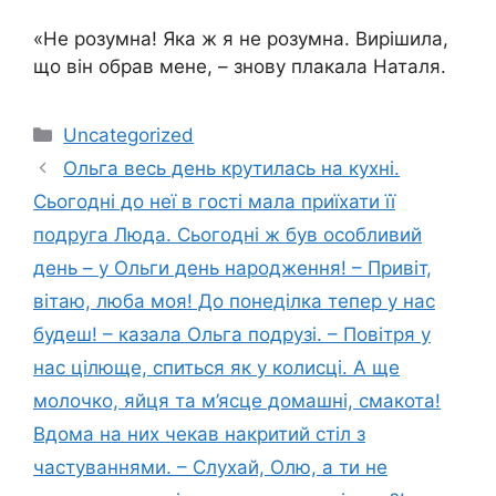
«Не розумна! Яка ж я не розумна. Вирішила,
що він обрав мене, – знову плакала Наталя.
Категорії
Uncategorized
Ольга весь день крутилась на кухні.
Сьогодні до неї в гості мала приїхати її
подруга Люда. Сьогодні ж був особливий
день – у Ольги день народження! – Привіт,
вітаю, люба моя! До понеділка тепер у нас
будеш! – казала Ольга подрузі. – Повітря у
нас цілюще, спиться як у колисці. А ще
молочко, яйця та м’ясце домашні, смакота!
Вдома на них чекав накритий стіл з
частуваннями. – Слухай, Олю, а ти не