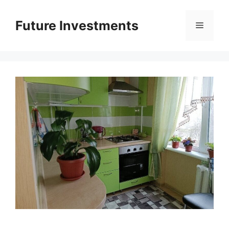
Перейти
до
Future Investments
Меню
вмісту