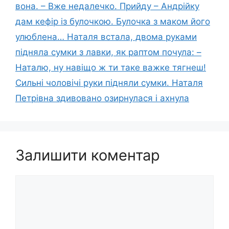
вона. – Вже недалечко. Прийду – Андрійку
дам кефір із булочкою. Булочка з маком його
улюблена… Наталя встала, двома руками
підняла сумки з лавки, як раптом почула: –
Наталю, ну навіщо ж ти таке важке тягнеш!
Сильні чоловічі руки підняли сумки. Наталя
Петрівна здивовано озирнулася і ахнула
Залишити коментар
Коментар