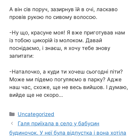
А він сів поруч, зазирнув їй в очі, ласкаво
провів рукою по сивому волоссю.
-Ну що, красуне моя! Я вже приготував нам
із тобою цикорій із молоком. Давай
поснідаємо, і знаєш, я хочу тебе знову
запитати:
-Наталочко, а куди ти хочеш сьогодні піти?
Може ми підемо погуляємо в парку? Адже
наш час, схоже, ще не весь вийшов. І думаю,
вийде ще не скоро…
Категорії
Uncategorized
Галя приїхала в село у бабусин
будиночок. У неї була відпустка і вона хотіла