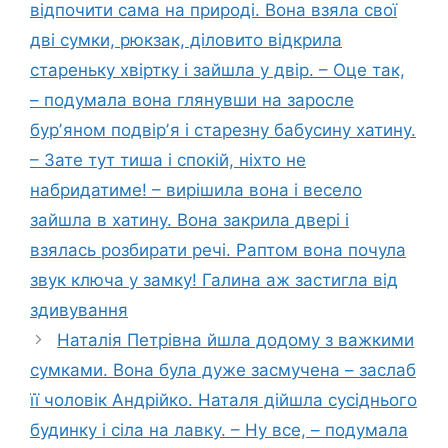
відпочити сама на природі. Вона взяла свої
дві сумки, рюкзак, діловито відкрила
стареньку хвіртку і зайшла у двір. – Оце так,
– подумала вона глянувши на заросле
бурʼяном подвірʼя і старезну бабусину хатину.
– Зате тут тиша і спокій, ніхто не
набридатиме! – вирішила вона і весело
зайшла в хатину. Вона закрила двері і
взялась розбирати речі. Раптом вона почула
звук ключа у замку! Галина аж застигла від
здивування
Наталія Петрівна йшла додому з важкими
сумками. Вона була дуже засмучена – заслаб
її чоловік Андрійко. Наталя дійшла сусіднього
будинку і сіла на лавку. – Ну все, – подумала