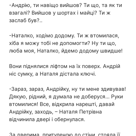
-Андрію, ти навіщо вийшов? Ти що, та як ти
взагалі? Вийшов у шортах і майці? Ти ж
заслаб був?..
-Наталко, ходімо додому. Ти ж втомилася,
хіба я можу тобі не допомогти? Ну ти що,
люба моя, Наталко, йдемо додому швидше!
Вони піднялися ліфтом на їх поверх. Андрій
ніс сумку, а Наталя дістала ключі.
-Зараз, зараз, Андрійку, ну ти мене здивував!
Дякую, рідний, я думала не доберуся… Руки
втомилися! Все, відкрила нарешті, давай
Андрійку, заходь, – Наталя Петрівна
відчинила двері і обернулася.
За дверима, притуленою до стіни, стояла її