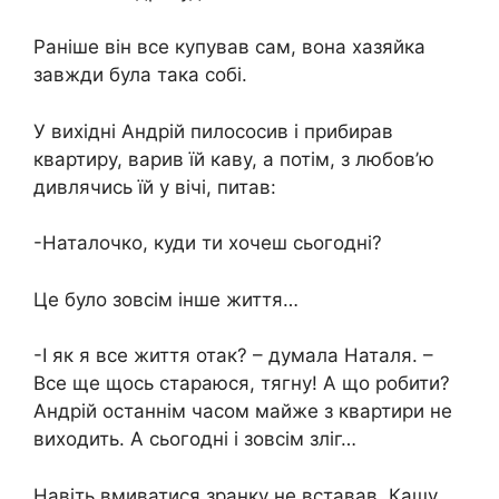
Раніше він все купував сам, вона хазяйка
завжди була така собі.
У вихідні Андрій пилососив і прибирав
квартиру, варив їй каву, а потім, з любов’ю
дивлячись їй у вічі, питав:
-Наталочко, куди ти хочеш сьогодні?
Це було зовсім інше життя…
-І як я все життя отак? – думала Наталя. –
Все ще щось стараюся, тягну! А що робити?
Андрій останнім часом майже з квартири не
виходить. А сьогодні і зовсім зліг…
Навіть вмиватися зранку не вставав. Кашу