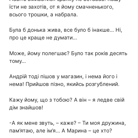
їсти не захотів, от я йому смачненького,
всього трошки, а набрала.
Була б донька жива, все було б інакше… Ні,
про це краще не думати…
Може, йому полегшає? Було так років десять
тому…
Андрій тоді пішов у магазин, і нема його і
нема! Прийшов пізно, якийсь розгублений.
Кажу йому, що з тобою? А він – я ледве свій
дім знайшов!
-А як мене звуть, – каже? – Ти моя дружина,
пам’ятаю, але ім’я… А Марина – це хто?