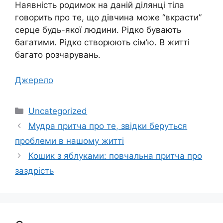
Наявність родимок на даній ділянці тіла
говорить про те, що дівчина може “вкрасти”
серце будь-якої людини. Рідко бувають
багатими. Рідко створюють сім’ю. В житті
багато розчарувань.
Джерело
Категорії
Uncategorized
Мудра притча про те, звідки беруться
проблеми в нашому житті
Кошик з яблуками: повчальна притча про
заздрість