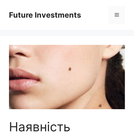
Перейти
до
Future Investments
Меню
вмісту
Наявність