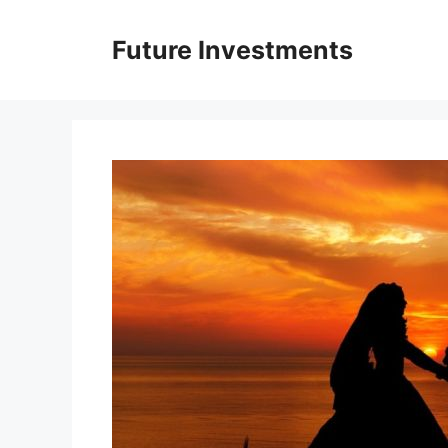
Перейти
до
Future Investments
вмісту