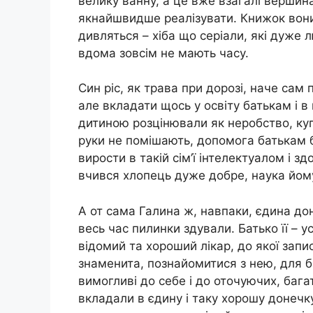
велику ванну, а це вже взагалі вершина
якнайшвидше реалізувати. Книжок вони
дивляться – хіба що серіали, які дуже
вдома зовсім не мають часу.
Син ріс, як трава при дорозі, наче сам 
але вкладати щось у освіту батькам і в
дитиною розцінювали як неробство, купа
руки не помішають, допомога батькам бу
вирости в такій сім’ї інтелектуалом і зд
вчився хлопець дуже добре, наука йом
А от сама Галина ж, навпаки, єдина доне
весь час пилинки здували. Батько її – 
відомий та хороший лікар, до якої запи
знаменита, познайомитися з нею, для б
вимогливі до себе і до оточуючих, бага
вкладали в єдину і таку хорошу донечку