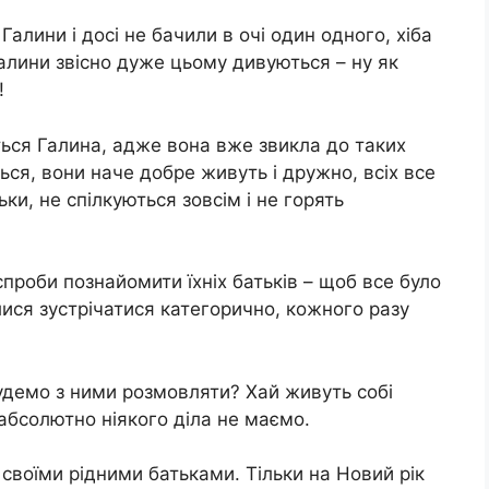
Галини і досі не бачили в очі один одного, хіба
алини звісно дуже цьому дивуються – ну як
!
ться Галина, адже вона вже звикла до таких
ься, вони наче добре живуть і дружно, всіх все
ки, не спілкуються зовсім і не горять
проби познайомити їхніх батьків – щоб все було
ялися зустрічатися категорично, кожного разу
удемо з ними розмовляти? Хай живуть собі
 абсолютно ніякого діла не маємо.
своїми рідними батьками. Тільки на Новий рік