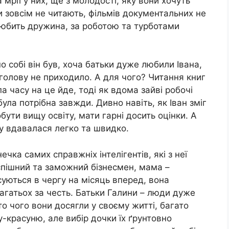
 мрії у них, ще з молодості, яку вони хочуть
 зовсім не читають, фільмів документальних не
 любить дружина, за роботою та турботами
по собі він був, хоча батьки дуже любили Івана,
 голову не приходило. А для чого? Читання книг
 часу на це йде, тоді як вдома зайві робочі
ла потрібна завжди. Дивно навіть, як Іван зміг
обути вищу освіту, мати гарні досить оцінки. А
у вдавалася легко та швидко.
чка самих справжніх інтелігентів, які з неї
успішний та заможний бізнесмен, мама –
суються в чергу на місяць вперед, вона
агатьох за честь. Батьки Галини – люди дуже
то чого вони досягли у своєму житті, багато
-красуню, але вибір дочки їх ґрунтовно