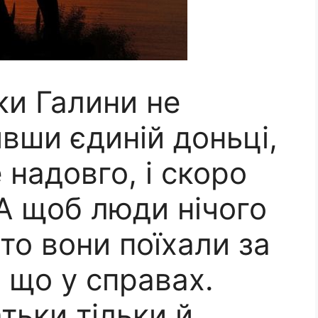
ки Галини не
ивши єдиній доньці,
надовго, і скоро
 А щоб люди нічого
 то вони поїхали за
 що у справах.
тьки тільки й