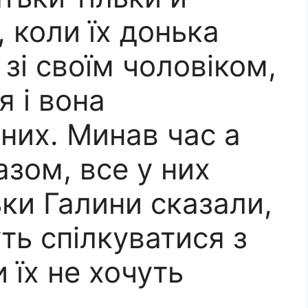
, коли їх донька
зі своїм чоловіком,
я і вона
них. Минав час а
азом, все у них
ьки Галини сказали,
ть спілкуватися з
 їх не хочуть