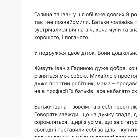
Галина та Іван у шлюбі вже довгих 9 ро
так і не познайомили. Батьки чоловіка 
зустрічалися віч на віч, хоча чули та з
хорошого, і поганого.
У подружжя двоє діток. Вони дошкільно
Живуть Іван з Галиною дуже добре, хоч
різняться між собою. Михайло з простої
дуже простий робітник, мама – продаве
не в професії їх батьків, все набагато с
Батьки Івана – зовсім такі собі прості 
Говорять завжди, що на думку спаде, д
соромляться, щирі з усіма, що за статусо
сьогодні поставили собі за ціль – купи