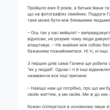
Пройшло вже 9 років, а батьки Івана та 
що на фотографіях сімейних. Подруги Г
таке може бути між близькими людьми
– Ось так у нас вийшло! – виправдовує
відносин, не розуміє чому люди дивуют
влаштовує. – Не знайомі між собою бать
бажанням познайомитися. Ні ті, ні інші.
З перших днів сама Галина ще робила с
“як у людей”. Однак і ті й інші відмовл
називаючи все інші причини:
– Навіщо нам це потрібно, про що ми б
своїм життям, а ми своїм. Ми ж до них
Кожен спілкується в основному лише зі 