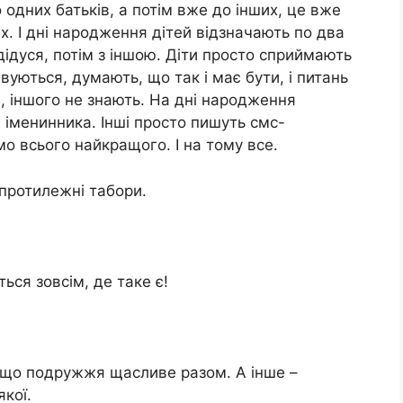
одних батьків, а потім вже до інших, це вже
их. І дні народження дітей відзначають по два
 дідуся, потім з іншою. Діти просто сприймають
вуються, думають, що так і має бути, і питань
и, іншого не знають. На дні народження
 іменинника. Інші просто пишуть смс-
о всього найкращого. І на тому все.
протилежні табори.
ься зовсім, де таке є!
, що подружжя щасливе разом. А інше –
якої.