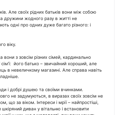
ків. Але своїх рідних батьків вони між собою
та дружини жодного разу в житті не
нають одні про одних дуже багато різного: і
го віку.
а вони з зовсім різних сімей, кардинально
 сім’ї: його батько – звичайний хороший, але
ць в невеличкому магазині. Але справа навіть
кладніше.
люди і добрі душею та своїми вчинками.
овго не задумуються, в виразах своїх зовсім не
м, що за віком. Інтереси і мрії – найпростіші,
ти шкіряний диван у вітальню і встановити