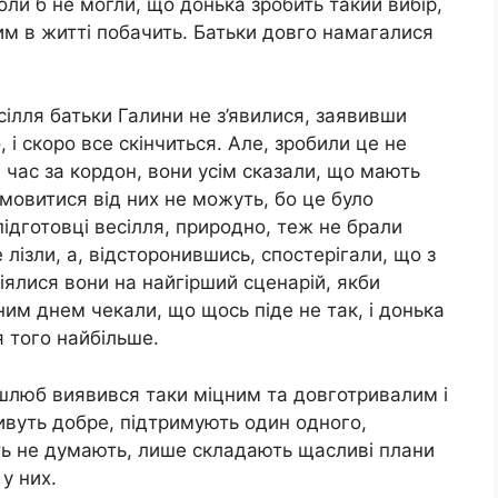
оли б не могли, що донька зробить такий вибір,
ним в житті побачить. Батьки довго намагалися
сілля батьки Галини не з’явилися, заявивши
 і скоро все скінчиться. Але, зробили це не
 час за кордон, вони усім сказали, що мають
мовитися від них не можуть, бо це було
ідготовці весілля, природно, теж не брали
 лізли, а, відсторонившись, спостерігали, що з
іялися вони на найгірший сценарій, якби
ним днем чекали, що щось піде не так, і донька
 того найбільше.
 шлюб виявився таки міцним та довготривалим і
вуть добре, підтримують один одного,
іть не думають, лише складають щасливі плани
у них.