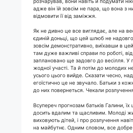
розчарував, вони навіть й подумати нік
адже він їй зовсім не пара, що вона з 
відмовити її від заміжжя.
Як не дивно це все виглядає, але на ве
єдиній доньці, що цей шлюб не надовго,
зовсім демонстративно, виїхавши в цей
там дуже важливі справи по роботі, від
заплановано ще задовго до весілля. У п
жодної участі. Та й потім до молодих не
усього цього вийде. Сказати чесно, над
егоїстично це не звучало. Батьки з кож
до них повернеться. Чекали розлучення
Всупереч прогнозам батьків Галини, їх
досить вдалим та щасливим. Молоді жи
виховують дітей, і про розлучення нав
на майбутнє. Одним словом, все добре 