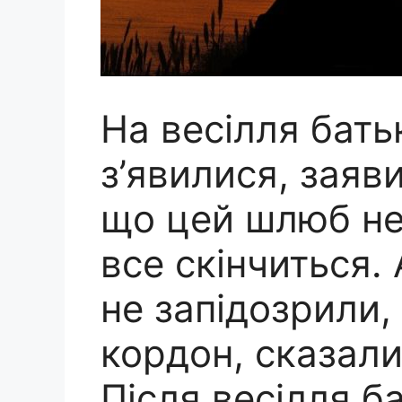
На весілля бать
з’явилися, заяв
що цей шлюб не 
все скінчиться.
не запідозрили,
кордон, сказали
Після весілля ба