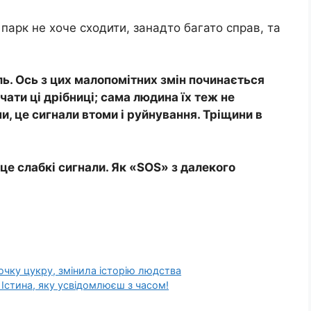
парк не хоче сходити, занадто багато справ, та
ь. Ось з цих малопомітних змін починається
ати ці дрібниці; сама людина їх теж не
, це сигнали втоми і руйнування. Тріщини в
 це слабкі сигнали. Як «SOS» з далекого
очку цукру, змінила історію людства
 Істина, яку усвідомлюєш з часом!