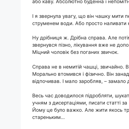
або каву. Абсолютно буденна і непоміт
І я звернула увагу, що він чашку мити 
струменем води. Або просто наливати н
Ну дрібниця ж. Дрібна справа. Але поті
звернувся пізно, лікування вже не допо
Міцний чоловік без поганих звичок.
Справа не в немитій чашці, звичайно. В
Морально втомився і фізично. Він зана
відпочивав. І мало заробляв, – замало
Весь час доводилося підробляти, шукати
учням з дисертаціями, писати статті за 
Йому це було важко. Але жити якось тре
стареньким…