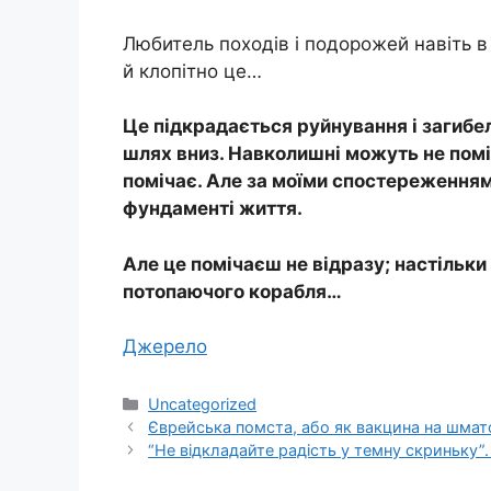
Любитель походів і подорожей навіть в 
й клопітно це…
Це підкрадається руйнування і загибел
шлях вниз. Навколишні можуть не поміч
помічає. Але за моїми спостереженнями
фундаменті життя.
Але це помічаєш не відразу; настільки
потопаючого корабля…
Джерело
Категорії
Uncategorized
Єврейська помста, або як вакцина на шмат
“Не відкладайте радість у темну скриньку”.