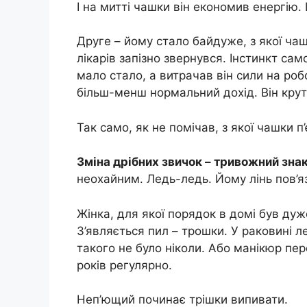
І на митті чашки він економив енергію.
Друге – йому стало байдуже, з якої чаш
лікарів запізно звернувся. Інстинкт са
мало стало, а витрачав він сили на роб
більш-менш нормальний дохід. Він крути
Так само, як не помічав, з якої чашки 
Зміна дрібних звичок – тривожний зна
неохайним. Ледь-ледь. Йому лінь пов’яз
Жінка, для якої порядок в домі був ду
З’являється пил – трошки. У раковині л
такого не було ніколи. Або манікюр пе
років регулярно.
Неп’ющий починає трішки випивати.