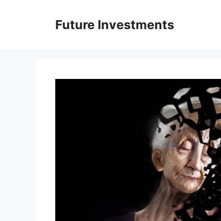
Перейти
до
Future Investments
вмісту