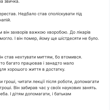
на звичка.
перестав. Недбало став споліскувати під
апій.
м він захворів важкою хворобою. До лікарів
могло. І він помер, йому ще шістдесяти не було.
ін став нехтувати миттям, бо втомився.
дто багато працював і занадто мало
 для хорошого життя в достатку.
 гроші, читати лекції після роботи, допомагати
гроші. Він забирав час у своїх наукових занять.
ба. І дітям допомагати, і батькам