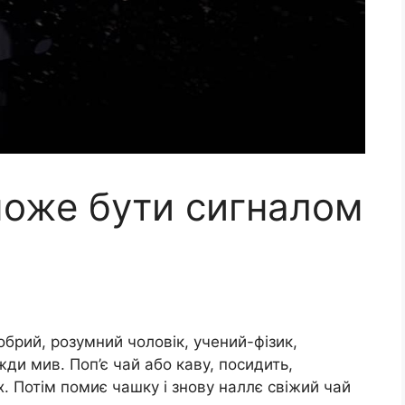
оже бути сигналом
брий, розумний чоловік, учений-фізик,
ди мив. Поп’є чай або каву, посидить,
х. Потім помиє чашку і знову наллє свіжий чай