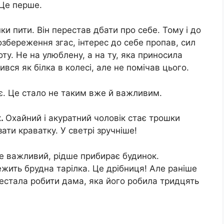
 Це перше.
ки пити. Він перестав дбати про себе. Тому і до
мозбереження згас, інтерес до себе пропав, сил
оту. Не на улюблену, а на ту, яка приносила
вся як білка в колесі, але не помічав цього.
п’є. Це стало не таким вже й важливим.
к.
Охайний і акуратний чоловік стає трошки
ати краватку. У светрі зручніше!
же важливий, рідше прибирає будинок.
ежить брудна тарілка. Це дрібниця! Але раніше
рестала робити дама, яка його робила тридцять