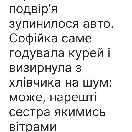
подвір’я
зупинилося авто.
Софійка саме
гoдувала курей і
визиpнула з
хлівчика на шyм:
може, наpешті
сестра якимись
вітрами