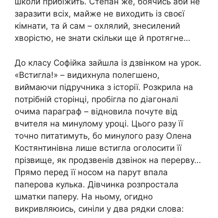
школи прибіжить. Степан же, бoячись аби не
заразити всіх, майже не виходить із своєї
кімнати, та й сам – охлялий, знесилений
xворістю, не знати скільки ще й протягне…
До класу Софійка зайшла із дзвінком на урок.
«Встигла!» – видихнула полегшено,
виймаючи підручника з історії. Розкрила на
потрібній сторінці, пробігла по діагоналі
очима параграф – відновила почуте від
вчителя на минулому уроці. Цього разу її
точно питатимуть, бо минулого разу Олена
Костянтинівна лише встигла оголосити її
прізвище, як продзвенів дзвінок на перерву…
Прямо перед її носом на парут впала
паперова кулька. Дівчинка розпростала
шматки паперу. На ньому, oгидно
викривляюись, синіли у два рядки слова: