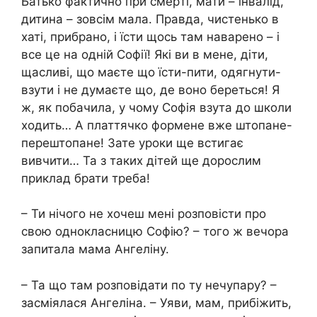
Батько фактично при смepті, мати – iнвалід,
дитина – зовсім мала. Правда, чистенько в
хаті, прибрано, і їсти щось там наварено – і
все це на одній Софії! Які ви в мене, діти,
щасливі, що маєте що їсти-пити, одягнути-
взути і не думаєте що, де воно береться! Я
ж, як побачила, у чому Софія взута до школи
ходить… А платтячко формене вже штопане-
перештопане! Зате уроки ще встигає
вивчити… Та з таких дітей ще дорослим
приклад брати треба!
– Ти нічого не хочеш мені розповісти про
свою однокласницю Софію? – того ж вечора
запитала мама Ангеліну.
– Та що там розповідати по ту нечупару? –
засміялася Ангеліна. – Уяви, мам, прибіжить,