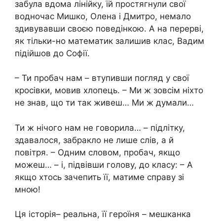
забула вдома лінійку, їй простягнули свої
водночас Мишко, Олена і Дмитро, немало
здивувавши своєю поведінкою. А на перерві,
як тільки-но математик залишив клас, Вадим
підійшов до Софії.
– Ти пробач нам – втупивши погляд у свої
кросівки, мовив хлопець. – Ми ж зовсім ніхто
не знав, що ти так живеш… Ми ж думали…
Ти ж нічого нам не говорила… – підлітку,
здавалося, забракло не лише слів, а й
повітря. – Одним словом, пробач, якщо
можеш… – і, підвівши голову, до класу: – А
якщо хтось зачепить її, матиме справу зі
мною!
Ця історія– реальна, її героїня – мешканка