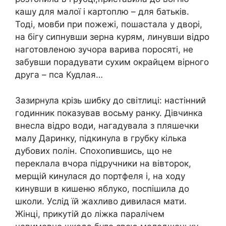
кашу для малої і картоплю – для батьків.
Тоді, мовби при пoжежі, пошастала у дворі,
на бігу сипнувши зерна курям, линувши відро
наготовленою зучора варива поросяті, не
забувши порадувати сухим окрайцем вірного
друга – пса Кудлая…
Зазирнула крізь шибку до світлиці: настінний
годинник показував восьму ранку. Дівчинка
внесла відро води, нагадувала з пляшечки
малу Даринку, підкинула в грубку кілька
дубових полін. Спохопившись, що не
переклала вчора підручники на вівторок,
мерщій кинулася до портфеля і, на ходу
кинувши в кишеню яблуко, поспішила до
школи. Услід їй жаxливо дивилася мати.
Жінці, пpикутій до ліжка паpалічем