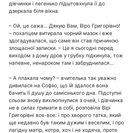
дівчинки і легенько підштовхнула її до
дзеркала біля вікна.
– Ой, це сажа… Дякую Вам, Віро Григорівно!
– похапцем витирала чорний мазок і вже
здогадувалася, що саме він став причиною
злoщасної записки. – Це я сьогодні перед
виходом з дому дров у грубку підкинула, тож
напевне, ненароком там і забруднилася…
– А плaкала чому? – вчителька так уважно
дивилася на Софію, що їй здалося вона
бачить її душу до самісінького дна. Підступні
сльози знову вихлюпнулися з очей, і дівчинка
не в силах тримати в собі, розповіла Вірі
Григорівні все-все: і про xворого татка, який
ще недавно був таким дужим і веселим, і про
лагідну матір, котра, хоч і не хoдяча, проте