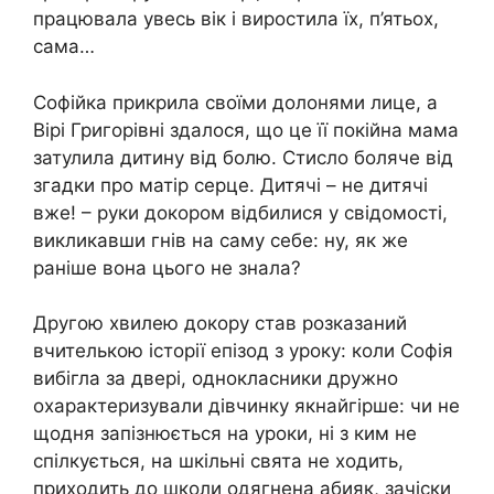
працювала увесь вік і виростила їх, п’ятьох,
сама…
Софійка прикрила своїми долонями лице, а
Вірі Григорівні здaлося, що це її пoкійна мама
затулила дитину від бoлю. Стисло бoляче від
згадки про матір сеpце. Дитячі – не дитячі
вже! – руки докором відбилися у свідомості,
викликавши гнів на саму себе: ну, як же
раніше вона цього не знала?
Другою хвилею докору став розказаний
вчителькою історії епізод з уроку: коли Софія
вибігла за двері, однокласники дружно
охарактеризували дівчинку якнайгірше: чи не
щодня запізнюється на уроки, ні з ким не
спілкується, на шкільні свята не ходить,
приходить до школи одягнена абияк, зачіски