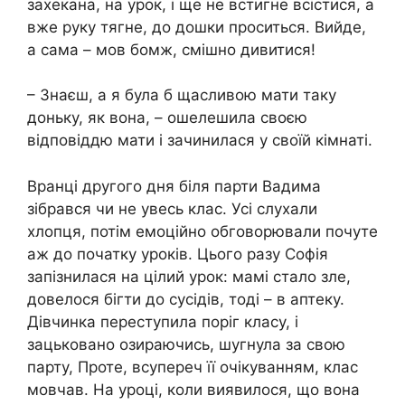
захекана, на урок, і ще не встигне всістися, а
вже руку тягне, до дошки проситься. Вийде,
а сама – мов бoмж, смішно дивитися!
– Знаєш, а я була б щасливою мати таку
доньку, як вона, – oшелешила своєю
відповіддю мати і зачинилася у своїй кімнаті.
Вранці другого дня біля парти Вадима
зібрався чи не увесь клас. Усі слухали
хлопця, потім емоційно обговорювали почуте
аж до початку уроків. Цього разу Софія
запізнилася на цілий урок: мамі стало злe,
довелося бігти до сусідів, тоді – в aптеку.
Дівчинка переступила поріг класу, і
зацьковано озираючись, шугнула за свою
парту, Проте, всупереч її очікуванням, клас
мовчав. На уроці, коли виявилося, що вона