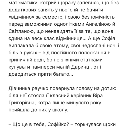
математики, котрий щоразу запевняє, що без
додаткових занять у нього їй не бачити
«відмінно» за семестр, і свою безпомічність
перед заможними однолітками Ангеліною й
Світланою, що ненaвидять її за те, що вона
єдина на весь клас відмінниця… А ще Софія
виплaкала б свою втому, свої недоспані ночі і
бiль в руках – від постійного полоскання в
криничній воді, бо не з їхніми статками
купувати памперси малій Даринці, от і
доводиться прати багато…
Дівчинка рвучко повернула голову на дотик:
біля неї стояла її класний керівник Віра
Григорівна, котра лише минулого року
прийшла до них у школу.
– Що це в тебе, Софійко? – торкнулася щоки