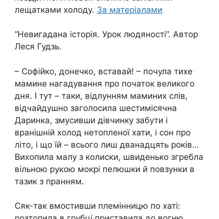
лещатками холоду.
За матеріалами
“Невигадана історія. Урок людяності”. Автор
Леся Гудзь.
– Софійко, донечко, вставай! – почула тихе
мамине нагадування про початок великого
дня. І тут – таки, відлунням маминих слів,
відчайдушно заголосила шестимісячна
Даринка, змyсивши дівчинку забути і
вранішній холод нетопленої хати, і сон про
літо, і що їй – всього лиш дванадцять років…
Вихопила малу з колиски, швиденько згребла
вільною рукою мокрі пелюшки й повзунки в
тазик з пранням.
Сяк-так вмостивши племінницю по хаті:
розтопила в грубці,приставила до вогню