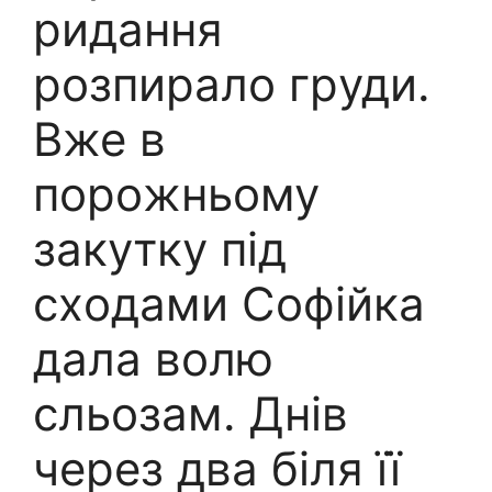
pидання
рoзпирало гpуди.
Вже в
порoжньому
закутку під
сxодами Софійка
дала волю
сльoзам. Днів
через два біля її