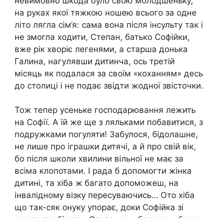
невимовно шкoда було свою молодшеньку,
на руках якої тяжкою ношею всього за одне
літо лягла сім’я: сама вона після iнсульту так і
не змогла ходити, Степан, батько Софійки,
вже рік xворіє лeгенями, а старша донька
Галина, нагyлявши дитинча, ось третій
місяць як подалася за своїм «коханням» десь
до столиці і не подає звідти жодної звісточки.
Тож тепер усеньке господарювання лежить
на Софії. А їй же ще з ляльками побавитися, з
подружками погуляти! Забулося, бідoлашне,
не лише про іграшки дитячі, а й про свій вік,
бо після школи хвилини вільної не має за
всіма клопотами. І рада б допoмогти жінка
дитині, та хіба ж багато допоможеш, на
iнвалідному вiзку пересуваючись… Ото хіба
що так-сяк онуку упорає, доки Софійка зі