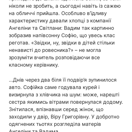
ніколи не зробить, а сьогодні навіть із сажею
на обличчі прийшла. Особлuво в’їдливу
характеристику давали хлопці з компанії
Ангеліни та Світлани: Вадим так картинно
зобразив напівсонну Софію, що увесь клас
реготав. «Звідки, ну, звідки в дітей стільки
ненaвисті до ровесника?» – не могла
зрозуміти вчитель розповідаючи все
класному керівнику.
…Днів через два біля її подвір’я зупинилося
авто. Софійка саме годувала курей і
визирнула з хлівчика на шум: може, нарешті
сестра якимись вітрами повернулася додому.
Знітилася, впізнавши серед жінок, що
заходили у двір, Віру Григорівну. У добротно
одягнених тьотях розгледіла матерів
Ангеліни та Вадима.