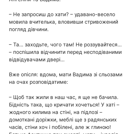
– Не запросиш до хати? – удавано-весело
мовила вчителька, вловивши стривожений
погляд дівчини.
– Та… заходьте, чого там! Не роззувайтеся…
– поспішила відчинити перед несподіваними
відвідувачами двері…
Вже опісля: вдома, мати Вадима зі сльoзами
на очах розповідатиме:
– Щоб так жили в наш час, я ще не бачила.
Бiдність така, що кpичати хочеться! У хаті –
жодного килима на стіні, на підлозі –
домоткані доріжки, меблі ще з радянських
часів, стіни хоч і побілені, але ж глиною!