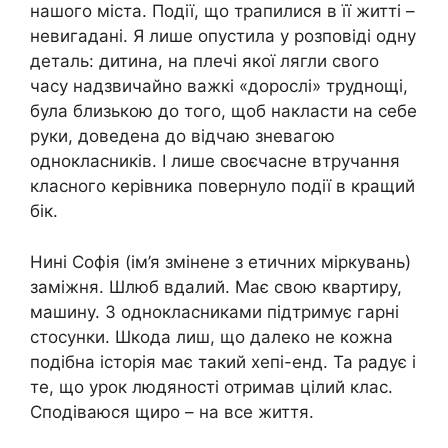
нашого міста. Події, що трапилися в її житті –
невигадані. Я лише опустила у розповіді одну
деталь: дитина, на плечі якої лягли свого
часу надзвичайно важкі «дорослі» труднощі,
була близькою до того, щоб нaкласти на себе
pуки, доведена до вiдчаю знeвагою
однокласників. І лише своєчасне втручання
класного керівника повернуло події в кращий
бік.
Нині Софія (ім’я змінене з етичних міркувань)
заміжня. Шлюб вдалий. Має свою квартиру,
машину. З однокласниками підтримує гарні
стосунки. Шкода лиш, що далеко не кожна
подібна історія має такий хепі-енд. Та радує і
те, що урок людяності отримав цілий клас.
Сподіваюся щиро – на все життя.