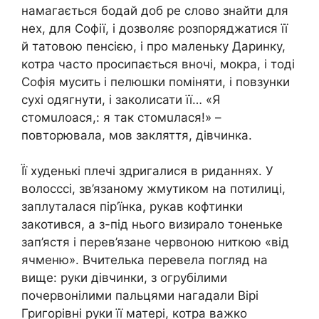
намагається бодай доб ре слово знайти для
нех, для Софії, і дозволяє розпоряджатися її
й татовою пенсією, і про маленьку Даринку,
котра часто просипається вночі, мокра, і тоді
Софія мусить і пелюшки поміняти, і повзунки
сухі одягнути, і заколисати її… «Я
стомuлоася,: я так стомuлася!» –
повторювала, мов закляття, дівчинка.
Її худенькі плечі здригалися в риданнях. У
волосссі, зв’язаному жмутиком на потилиці,
заплуталася пір’їнка, рукав кофтинки
закотився, а з-під нього визирало тоненьке
зап’ястя і перев’язане червоною ниткою «від
ячменю». Вчителька перевела погляд на
вище: руки дівчинки, з огрубілими
почервонілими пальцями нагадали Вірі
Григорівні руки її матері, котра важко