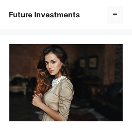
Перейти
до
Future Investments
Меню
вмісту