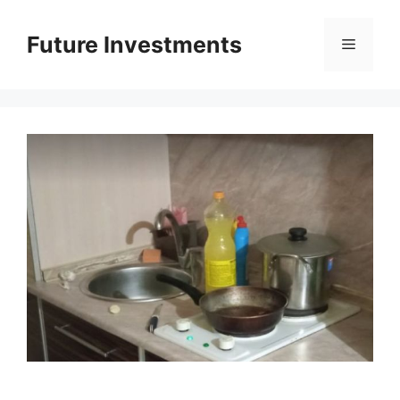
Перейти
до
Future Investments
Меню
вмісту