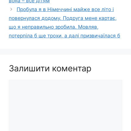
вона – все дітям
Пробула я в Німеччині майже все літо і
повернулася додому. Подруга мене картає,
що я неправильно зробила. Мовляв,
потерпіла б ще трохи, а далі призвичаїлася б
Залишити коментар
Коментар