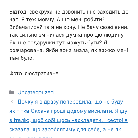
Відтоді свекруха не дзвонить і не заходить до
нас. Я теж мовчу. А що мені робити?
Вибачатися? та я не хочу. Не бачу своєї вини.
так сильно змінилася думка про цю людину.
Які ще подарунки тут можуть бути? Я
розчарована. Якби вона знала, як важко мені
там було.
Фото ілюстративне.
Категорії
Uncategorized
Дочку я відразу попередила, що не буду
як тітка Оксана гроші додому висилати. Я їду
в Італію, щоб собі щось наскладати. І сестрі я
сказала, що зароблятиму для себе, а не як