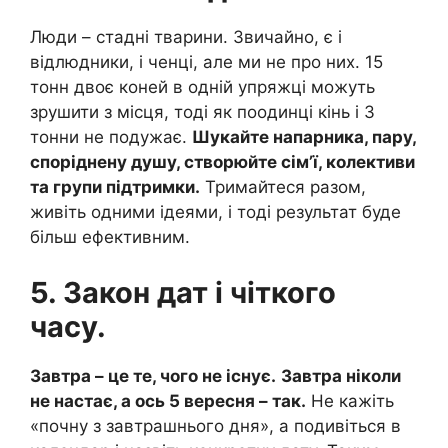
Люди – стадні тварини. Звичайно, є і
відлюдники, і ченці, але ми не про них. 15
тонн двоє коней в одній упряжці можуть
зрушити з місця, тоді як поодинці кінь і 3
тонни не подужає.
Шукайте напарника, пару,
споріднену душу, створюйте сім’ї, колективи
та групи підтримки.
Тримайтеся разом,
живіть одними ідеями, і тоді результат буде
більш ефективним.
5. Закон дат і чіткого
часу.
Завтра – це те, чого не існує.
Завтра ніколи
не настає, а ось 5 вересня – так.
Не кажіть
«почну з завтрашнього дня», а подивіться в