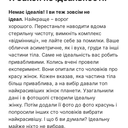
Немає ідеалів!
І ви теж зовсім не
ідеал.
Найкраще – ворог
хорошого. Перестаньте наводити вдома
стерильну чистоту, вимкніть комплекс
«відмінниці», не лайте себе за помилки. Ваше
обличчя асиметричне, як і вуха, груди та інші
частини тіла. Саме не ідеальність вас робить
привабливими. Колись вчені провели
експеримент. Вони опитали сто чоловіків про
красу жінок. Кожен вказав, яка частина тіла
більш приваблива, а на вибір давали топ
найкрасивіших жінок планети. Узагальнили
дані і в фотошопі створили ідеальну
жінку. Потім додали її фото до фото красунь і
попросили інших сто чоловіків вибрати
найкрасивішу. І що б ви думали? Ідеальну
майже ніхто не вибрав.