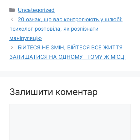
Категорії
Uncategorized
20 ознак, що вас контролюють у шлюбі:
психолог розповіла, як розпізнати
маніпуляцію
БІЙТЕСЯ НЕ ЗМІН, БІЙТЕСЯ ВСЕ ЖИТТЯ
ЗАЛИШАТИСЯ НА ОДНОМУ І ТОМУ Ж МІСЦІ
Залишити коментар
Коментар