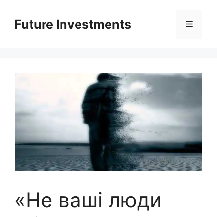
Перейти
до
Future Investments
Меню
вмісту
«Не ваші люди