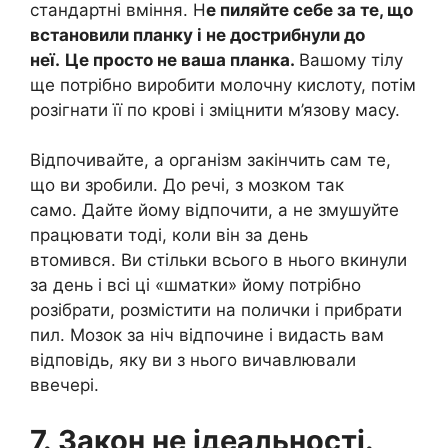
стандартні вміння. Н
е пиляйте себе за те, що
встановили планку і не дострибнули до
неї.
Це просто не ваша планка.
Вашому тілу
ще потрібно виробити молочну кислоту, потім
розігнати її по крові і зміцнити м’язову масу.
Відпочивайте, а організм закінчить сам те,
що ви зробили. До речі, з мозком так
само. Дайте йому відпочити, а не змушуйте
працювати тоді, коли він за день
втомився. Ви стільки всього в нього вкинули
за день і всі ці «шматки» йому потрібно
розібрати, розмістити на полички і прибрати
пил. Мозок за ніч відпочине і видасть вам
відповідь, яку ви з нього вичавлювали
ввечері.
7. Закон не ідеальності.