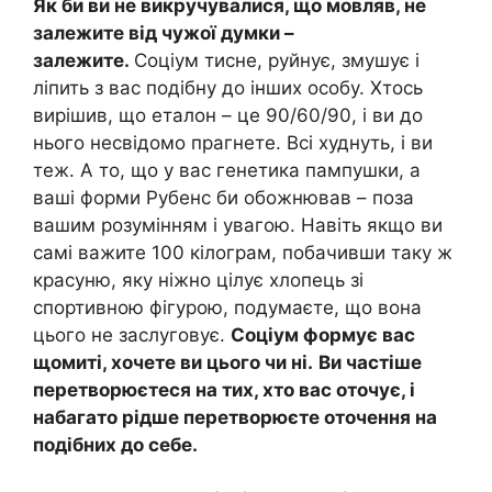
Як би ви не викручувалися, що мовляв, не
залежите від чужої думки –
залежите.
Соціум тисне, руйнує, змушує і
ліпить з вас подібну до інших особу. Хтось
вирішив, що еталон – це 90/60/90, і ви до
нього несвідомо прагнете. Всі худнуть, і ви
теж. А то, що у вас генетика пампушки, а
ваші форми Рубенс би обожнював – поза
вашим розумінням і увагою. Навіть якщо ви
самі важите 100 кілограм, побачивши таку ж
красуню, яку ніжно цілує хлопець зі
спортивною фігурою, подумаєте, що вона
цього не заслуговує.
Соціум формує вас
щомиті, хочете ви цього чи ні.
Ви частіше
перетворюєтеся на тих, хто вас оточує, і
набагато рідше перетворюєте оточення на
подібних до себе.