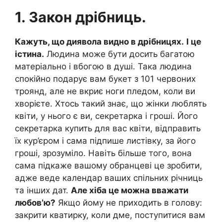
1. Закон дрібниць.
Кажуть, що диявола видно в дрібницях.
І це
істина.
Людина може бути досить багатою
матеріально і вбогою в душі. Така людина
спокійно подарує вам букет з 101 червоних
троянд, але не вкриє ноги пледом, коли ви
хворієте. Хтось такий знає, що жінки люблять
квіти, у нього є ви, секретарка і гроші. Його
секретарка купить для вас квіти, відправить
їх кур’єром і сама підпише листівку, за його
гроші, зрозуміло. Навіть більше того, вона
сама підкаже вашому обранцеві це зробити,
адже веде календар ваших спільних річниць
та інших дат.
Але хіба це можна вважати
любов’ю?
Якщо йому не приходить в голову:
закрити кватирку, коли дме, поступитися вам