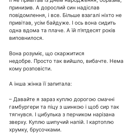
її не привітав із днем ​​народження, образив,
принизив. А дорослий син надіслав
повідомлення, і все. Більше взагалі ніхто не
привітав, усім байдуже. І ось вона сидить
одна вдома та плаче. А їй п’ятдесят років
виповнилося.
Вона розуміє, що скаржитися
недобре. Просто так вийшло, вибачте. Нема
кому розповісти.
А інша жінка її запитала:
– Давайте я зараз куплю дорогою смачні
гамбургери та піцу з шинкою і щоб сир так
тягнувся. І цибулька з перчиком нарізана
зверху. Куплю шипучий напій. І картоплю
хрумку, брусочками.