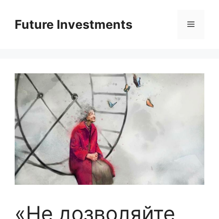
Перейти
до
Future Investments
Меню
вмісту
«Не дозволяйте