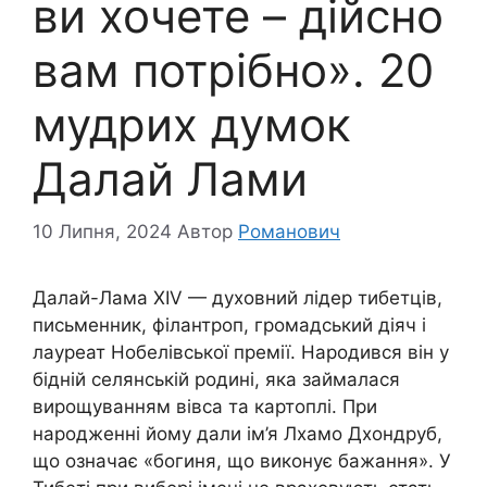
ви хочете – дійсно
вам потрібно». 20
мудрих думок
Далай Лами
10 Липня, 2024
Автор
Романович
Далай-Лама XIV — духовний лідер тибетців,
письменник, філантроп, громадський діяч і
лауреат Нобелівської премії. Народився він у
бідній селянській родині, яка займалася
вирощуванням вівса та картоплі. При
народженні йому дали ім’я Лхамо Дхондруб,
що означає «богиня, що виконує бажання». У