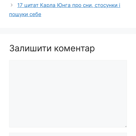
17 цитат Карла Юнга про сни, стосунки і
пошуки себе
Залишити коментар
Коментар
Ім’я