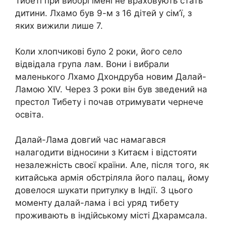
Тибеті при виборі імені не враховують стать
дитини. Лхамо був 9-м з 16 дітей у сім’ї, з
яких вижили лише 7.
Коли хлопчикові було 2 роки, його село
відвідала група лам. Вони і вибрали
маленького Лхамо Дхондруба новим Далай-
Ламою XIV. Через 3 роки він був зведений на
престол Тибету і почав отримувати чернече
освіта.
Далай-Лама довгий час намагався
налагодити відносини з Китаєм і відстояти
незалежність своєї країни. Але, після того, як
китайська армія обстріляла його палац, йому
довелося шукати притулку в Індії. З цього
моменту далай-лама і всі уряд тибету
проживають в індійському місті Дхарамсала.