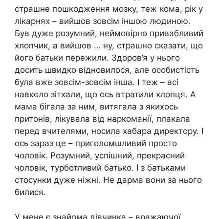
страшне пошкодження мозку, теж кома, рік у
лікарнях – вийшов зовсім іншою людиною.
Був дуже розумний, неймовірно привабливий
хлопчик, а вийшов … ну, страшно сказати, що
його батьки пережили. Здоров’я у нього
досить швидко відновилося, але особистість
була вже зовсім-зовсім інша. І теж – всі
навколо зітхали, що ось втратили хлопця. А
мама бігала за ним, витягала з якихось
притонів, лікувала від наркоманії, плакала
перед вчителями, носила хабара директору. І
ось зараз це – приголомшливий просто
чоловік. Розумний, успішний, прекрасний
чоловік, турботливий батько. І з батьками
стосунки дуже ніжні. Не дарма вони за нього
билися.
У мене є знайома дівчинка – вражаючої