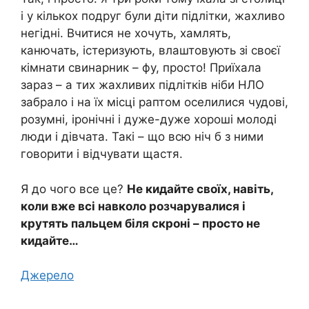
і у кількох подруг були діти підлітки, жахливо
негідні. Вчитися не хочуть, хамлять,
канючать, істеризують, влаштовують зі своєї
кімнати свинарник – фу, просто! Приїхала
зараз – а тих жахливих підлітків ніби НЛО
забрало і на їх місці раптом оселилися чудові,
розумні, іронічні і дуже-дуже хороші молоді
люди і дівчата. Такі – що всю ніч б з ними
говорити і відчувати щастя.
Я до чого все це?
Не кидайте своїх, навіть,
коли вже всі навколо розчарувалися і
крутять пальцем біля скроні – просто не
кидайте…
Джерело