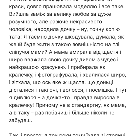
краси, довго працювала моделлю і все таке.
Вийшла заміж за велику любов за дуже
розумного, але разюче некрасивого
чоловіка, народила дочку – ну, точну копію
тата! Я таємно дочку шкодувала, думала, як
же їй буде жити з такою зовнішністю на тлі
сліпучої мами? А мама вмирала від щастя і
щиро вважала свою дочку дивом з чудес і
найкращою красунею. І прибирала як
кралечку, і фотографувала, і хвалилася щиро,
і зітхала, що ось яке ж щастя, що доньці
дісталися і такі очі, і волосся, і посмішка. І тут
я дивлюся – а дочка-то і правда виросла в
кралечку! Причому не в стандартну, як мама,
а в таку – раз побачиш і більше ніколи не
забудеш.
Так, і просто: я три роки тому їхала зі столиці