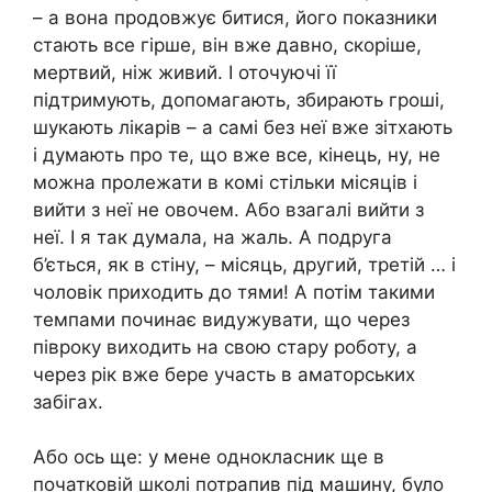
– а вона продовжує битися, його показники
стають все гірше, він вже давно, скоріше,
мертвий, ніж живий. І оточуючі її
підтримують, допомагають, збирають гроші,
шукають лікарів – а самі без неї вже зітхають
і думають про те, що вже все, кінець, ну, не
можна пролежати в комі стільки місяців і
вийти з неї не овочем. Або взагалі вийти з
неї. І я так думала, на жаль. А подруга
б’ється, як в стіну, – місяць, другий, третій … і
чоловік приходить до тями! А потім такими
темпами починає видужувати, що через
півроку виходить на свою стару роботу, а
через рік вже бере участь в аматорських
забігах.
Або ось ще: у мене однокласник ще в
початковій школі потрапив під машину, було