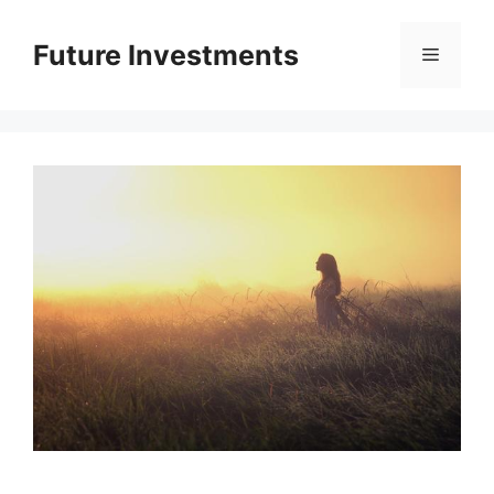
Перейти
до
Future Investments
Меню
вмісту