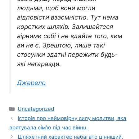
людьми, щоб вони могли
відповісти взаємністю. Тут нема
коротких шляхів. Залишайтеся
вірними собі і не вдайте того, ким
ви не є. Зрештою, лише такі
стосунки здатні пережити будь-
які негаразди.
Джерело
Категорії
Uncategorized
Історія про неймовірну силу молитви, яка
врятувала сім’ю під час війнu.
Шляхетний характер набагато цінніший,