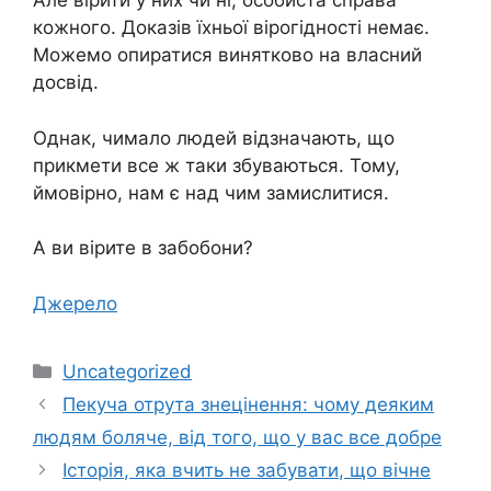
Але вірити у них чи ні, особиста справа
кожного. Доказів їхньої вірогідності немає.
Можемо опиратися винятково на власний
досвід.
Однак, чимало людей відзначають, що
прикмети все ж таки збуваються. Тому,
ймовірно, нам є над чим замислитися.
А ви вірите в забобони?
Джерело
Категорії
Uncategorized
Пекуча отрута знецінення: чому деяким
людям боляче, від того, що у вас все добре
Історія, яка вчить не забувати, що вічне