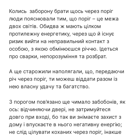
Колись заборону брати щось через поріг
люди пояснювали тим, що поріг – це межа
двох світів. Обидва ж мають цілком
протилежну енергетику, через що й існує
ризик вийти на неправильний контакт з
особою, з якою обмінюєшся річчю. Ідеться
про сварки, непорозуміння та розбрат.
А ще старожили наполягали, що, передаючи
річ через поріг, ти можеш віддати разом із
нею власну удачу та багатство.
З порогом пов’язано ще чимало забобонів, як
ось: відчиняючи двері, не затримуйтеся
довго при вході, бо так ви знімаєте захист з
дому і впускаєте в нього негативну енергію;
не слід цілувати коханих через поріг, інакше