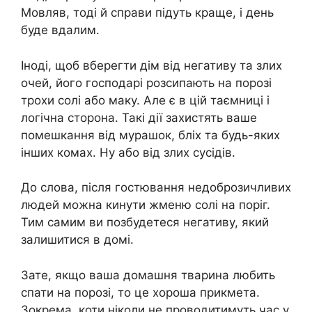
Мовляв, тоді й справи підуть краще, і день
буде вдалим.
Іноді, щоб вберегти дім від негативу та злих
очей, його господарі розсипають на порозі
трохи солі або маку. Але є в цій таємниці і
логічна сторона. Такі дії захистять ваше
помешкання від мурашок, бліх та будь-яких
інших комах. Ну або від злих сусідів.
До слова, після гостювання недоброзичливих
людей можна кинути жменю солі на поріг.
Тим самим ви позбудетеся негативу, який
залишитися в домі.
Зате, якщо ваша домашня тварина любить
спати на порозі, то це хороша прикмета.
Зокрема, коти ніколи не проводитимуть час у