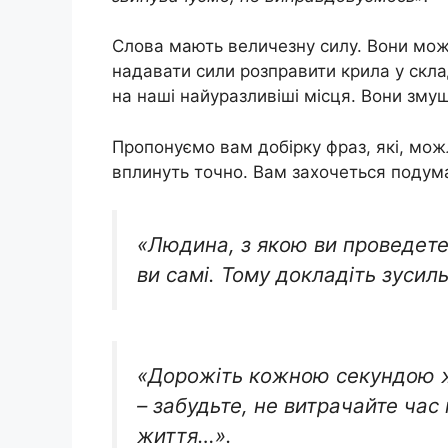
Слова мають величезну силу. Вони мож
надавати сили розправити крила у скла
на наші найуразливіші місця. Вони змуш
Пропонуємо вам добірку фраз, які, можл
вплинуть точно. Вам захочеться подума
«Людина, з якою ви проведете
ви самі. Тому докладіть зусил
«Дорожіть кожною секундою ж
– забудьте, не витрачайте час
життя…».