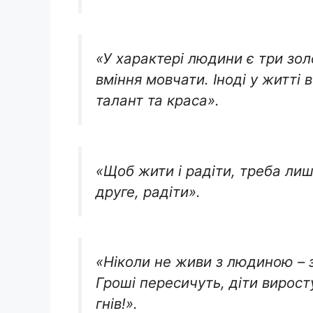
«У характері людини є три золо
вміння мовчати. Іноді у житті
талант та краса».
«Щоб жити і радіти, треба лише
друге, радіти».
«Ніколи не живи з людиною – з
Гроші пересичуть, діти вирост
гнів!».