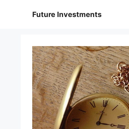
Перейти
до
Future Investments
вмісту