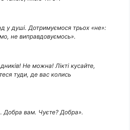
ад у душі. Дотримуємося трьох «не»:
мо, не виправдовуємось».
ників! Не можна! Лікті кусайте,
еся туди, де вас колись
… Добра вам. Чуєте? Добра».