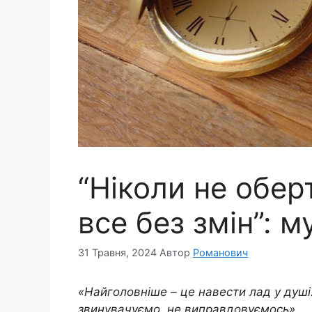
“Ніколи не обер
все без змін”: м
31 Травня, 2024
Автор
Романович
«Найголовніше – це навести лад у душі
звинувачуємо, не виправдовуємось».