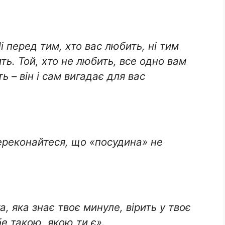
і перед тим, хто вас любить, ні тим
ть. Той, хто не любить, все одно вам
ь – він і сам вигадає для вас
ереконайтеся, що «посудина» не
, яка знає твоє минуле, вірить у твоє
е такою, якою ти є».