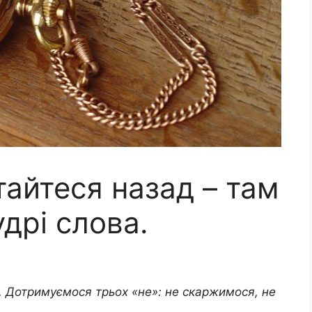
тайтеся назад – там
удрі слова.
. Дотримуємося трьох «не»: не скаржимося, не