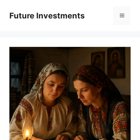
Перейти
до
Future Investments
Меню
вмісту