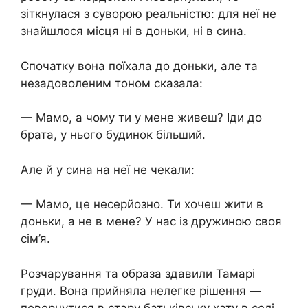
зіткнулася з суворою реальністю: для неї не
знайшлося місця ні в доньки, ні в сина.
Спочатку вона поїхала до доньки, але та
незадоволеним тоном сказала:
— Мамо, а чому ти у мене живеш? Іди до
брата, у нього будинок більший.
Але й у сина на неї не чекали:
— Мамо, це несерйозно. Ти хочеш жити в
доньки, а не в мене? У нас із дружиною своя
сім’я.
Розчарування та образа здавили Тамарі
груди. Вона прийняла нелегке рішення —
повернутися в стару батьківську хату в селі,