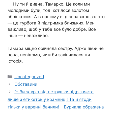
— Ну ти й дивна, Тамарко. Це коли ми
молодими були, тоді хотілося золотом
обвішатися. А в нашому віці справжнє золото
— це турбота й підтримка близьких. Мені
важливо, щоб у тебе все було добре. Все
інше — неважливо.
Тамара міцно обійняла сестру. Адже якби не
вона, невідомо, чим би закінчилася ця
історія.
Категорії
Uncategorized
Обставини
“– Ви ж кріп від петрушки відрізняєте
лише з етикеток у крамниці! Та й ягоди
тільки у варенні бачили! – Бурчала ображена