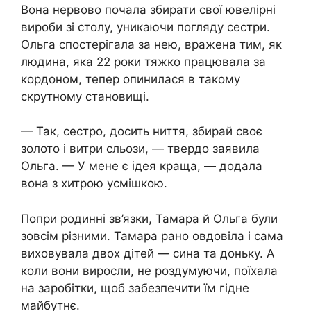
Вона нервово почала збирати свої ювелірні
вироби зі столу, уникаючи погляду сестри.
Ольга спостерігала за нею, вражена тим, як
людина, яка 22 роки тяжко працювала за
кордоном, тепер опинилася в такому
скрутному становищі.
— Так, сестро, досить ниття, збирай своє
золото і витри сльози, — твердо заявила
Ольга. — У мене є ідея краща, — додала
вона з хитрою усмішкою.
Попри родинні зв’язки, Тамара й Ольга були
зовсім різними. Тамара рано овдовіла і сама
виховувала двох дітей — сина та доньку. А
коли вони виросли, не роздумуючи, поїхала
на заробітки, щоб забезпечити їм гідне
майбутнє.