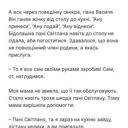
А все через поведінку свекра, пана Василя.
Він ганяв жінку від столу до кухні. “Ану
принеси”, “Ану подай”, “Ану віднеси”.
Бідолашна пані Світлана навіть до столу не
сідала, аби погоститися. Здавалося, що вона
не повноцінний член родини, а якась
прислуга.
– То я все сам своїми руками заробив! Сам,
от, натрудився.
Моя мама не звикла, що її так обслуговують.
Стало навіть трохи шкода пані Світлану. Тому
мама вирішила допомогти:
– Пані Світлано, та я зараз на кухню зайду,
дістану келихи, а ви присядьте.