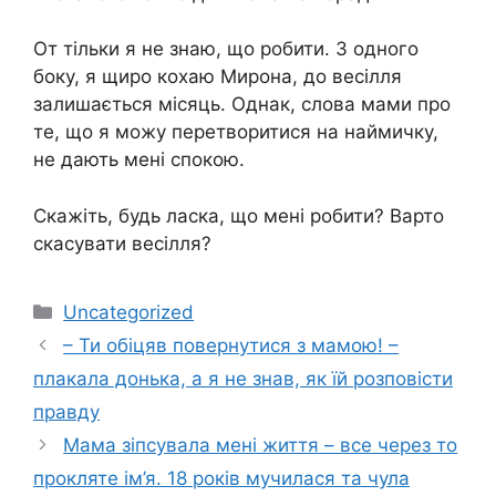
От тільки я не знаю, що робити. З одного
боку, я щиро кохаю Мирона, до весілля
залишається місяць. Однак, слова мами про
те, що я можу перетворитися на наймичку,
не дають мені спокою.
Скажіть, будь ласка, що мені робити? Варто
скасувати весілля?
Категорії
Uncategorized
– Ти обіцяв повернутися з мамою! –
плакала донька, а я не знав, як їй розповісти
правду
Мама зіпсувала мені життя – все через то
прокляте ім’я. 18 років мучилася та чула