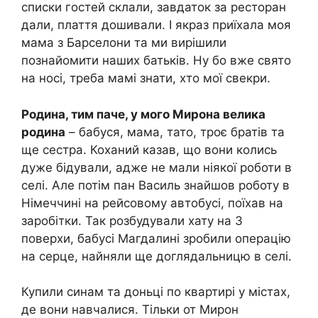
списки гостей склали, завдаток за ресторан
дали, плаття дошивали. І якраз приїхала моя
мама з Барселони та ми вирішили
познайомити наших батьків. Ну бо вже свято
на носі, треба мамі знати, хто мої свекри.
Родина, тим паче, у мого Мирона велика
родина
– бабуся, мама, тато, троє братів та
ще сестра. Коханий казав, що вони колись
дуже бідували, адже не мали ніякої роботи в
селі. Але потім пан Василь знайшов роботу в
Німеччині на рейсовому автобусі, поїхав на
заробітки. Так розбудували хату на 3
поверхи, бабусі Магдалині зробили операцію
на серце, найняли ще доглядальницю в селі.
Купили синам та доньці по квартирі у містах,
де вони навчалися. Тільки от Мирон