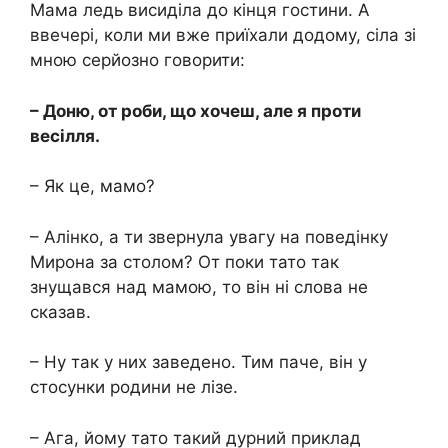
Мама ледь висиділа до кінця гостини. А
ввечері, коли ми вже приїхали додому, сіла зі
мною серйозно говорити:
– Доню, от роби, що хочеш, але я проти
весілля.
– Як це, мамо?
– Алінко, а ти звернула увагу на поведінку
Мирона за столом? От поки тато так
знущався над мамою, то він ні слова не
сказав.
– Ну так у них заведено. Тим паче, він у
стосунки родини не лізе.
– Ага, йому тато такий дурний приклад