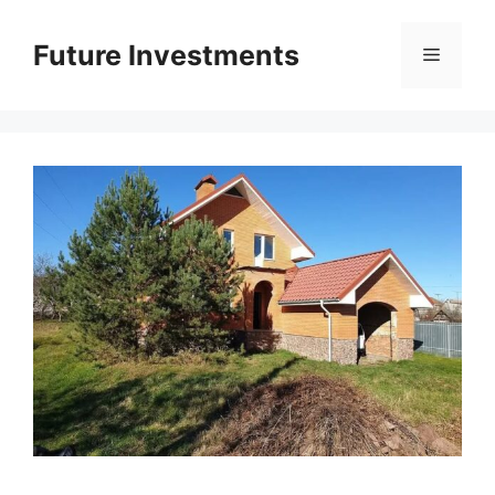
Перейти
до
Future Investments
Меню
вмісту