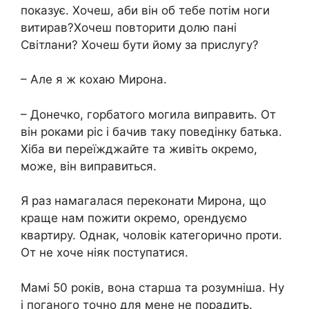
показує. Хочеш, аби він об тебе потім ноги
витирав?Хочеш повторити долю пані
Світлани? Хочеш бути йому за прислугу?
– Але я ж кохаю Мирона.
– Донечко, горбатого могила виправить. От
він роками ріс і бачив таку поведінку батька.
Хіба ви переїжджайте та живіть окремо,
може, він виправиться.
Я раз намагалася переконати Мирона, що
краще нам пожити окремо, орендуємо
квартиру. Однак, чоловік категорично проти.
От не хоче ніяк поступатися.
Мамі 50 років, вона старша та розумніша. Ну
і поганого точно для мене не порадить.