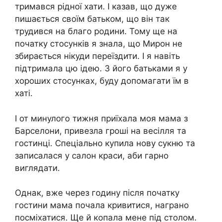
тримався рідної хати. І казав, що дуже
пишається своїм батьком, що він так
трудився на благо родини. Тому ще на
початку стосунків я знала, що Мирон не
збирається нікуди переїздити. І я навіть
підтримала цю ідею. З його батьками я у
хороших стосунках, буду допомагати їм в
хаті.
І от минулого тижня приїхала моя мама з
Барселони, привезла гроші на весілля та
гостинці. Спеціально купила нову сукню та
записалася у салон краси, аби гарно
виглядати.
Однак, вже через годину після початку
гостини мама почала кривитися, награно
посміхатися. Ще й копала мене під столом.