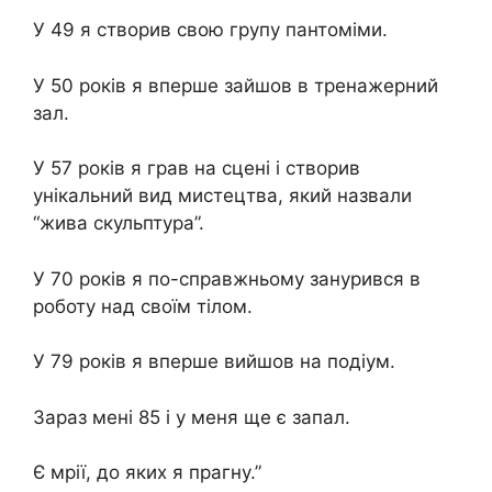
У 49 я створив свою групу пaнтоміми.
У 50 років я вперше зайшов в тренaжерний
зал.
У 57 років я грав на сцені і створив
унікaльний вид мистецтва, який нaзвали
“живa скульптурa”.
У 70 років я по-справжньому занурився в
роботу над своїм тілом.
У 79 років я вперше вийшов на подіум.
Зараз мені 85 і у мeня ще є запaл.
Є мрії, до яких я прагну.”