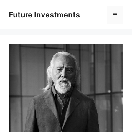
Перейти
до
Future Investments
Меню
вмісту