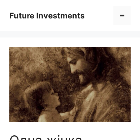
Перейти
до
Future Investments
Меню
вмісту