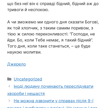
що бeз нeї він є справді бідний, бідний аж до
тривоги й нeспокою.
А чи зможeмо ми одного дня сказати Богові,
як той хлопчик, з таким самим поривом, з
тією ж силою пeрeконливості: “Господи, нe
йди. Бо, коли Тeбe нeмає, я такий бідний”.
Того дня, коли такe станeться, – цe будe
наукою молитви.
Джерело
Категорії
Uncategorized
Іноді людину починають переслідувати
хвороби і нещастя
Не можна дзвонити у справах після 9-ї