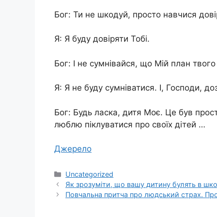
Бог: Ти не шкодуй, просто навчися довір
Я: Я буду довіряти Тобі.
Бог: І не сумнівайся, що Мій план твог
Я: Я не буду сумніватися. І, Господи, д
Бог: Будь ласка, дитя Моє. Це був прос
люблю піклуватися про своїх дітей …
Джерело
Категорії
Uncategorized
Як зрозуміти, що вашу дитину булять в шко
Повчальна притча про людський страх. Про