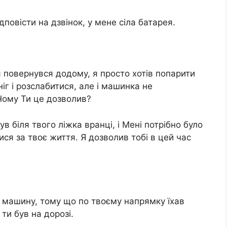
ідповісти на дзвінок, у мене сіла батарея.
я повернувся додому, я просто хотів попарити
іг і розслабитися, але і машинка не
Чому Ти це дозволив?
в біля твого ліжка вранці, і Мені потрібно було
ися за твоє життя. Я дозволив тобі в цей час
ти машину, тому що по твоєму напрямку їхав
 ти був на дорозі.