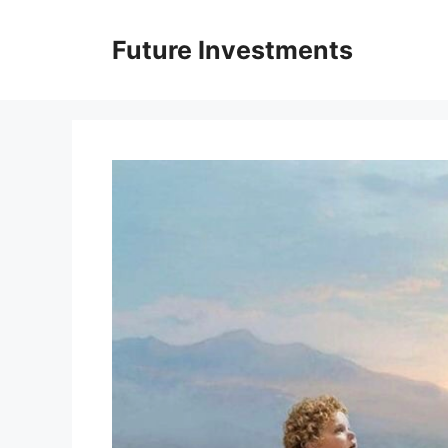
Перейти
до
Future Investments
вмісту