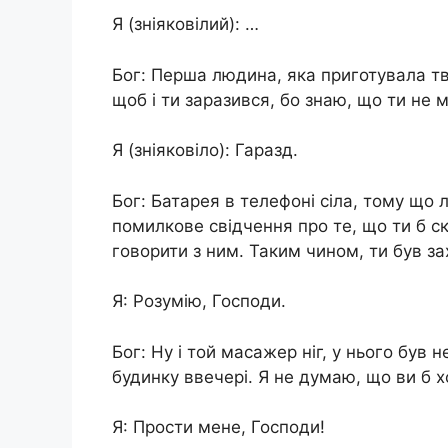
Я (зніяковілий): …
Бог: Перша людина, яка приготувала тві
щоб і ти заразився, бо знаю, що ти не
Я (зніяковіло): Гаразд.
Бог: Батарея в телефоні сіла, тому що
помилкове свідчення про те, що ти б ска
говорити з ним. Таким чином, ти був за
Я: Розумію, Господи.
Бог: Ну і той масажер ніг, у нього був
будинку ввечері. Я не думаю, що ви б х
Я: Прости мене, Господи!