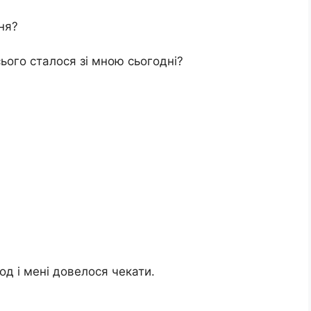
ня?
ього сталося зі мною сьогодні?
од і мені довелося чекати.