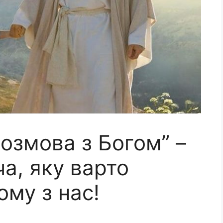
озмова з Богом” –
а, яку варто
му з нас!