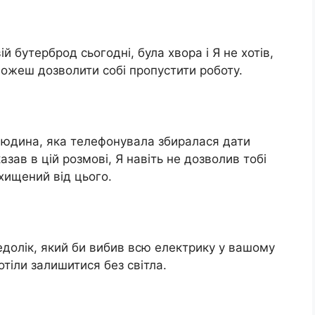
й бутерброд сьогодні, була хвора і Я не хотів,
 можеш дозволити собі пропустити роботу.
 людина, яка телефонувала збиралася дати
зав в цій розмові, Я навіть не дозволив тобі
хищений від цього.
 недолік, який би вибив всю електрику у вашому
отіли залишитися без світла.