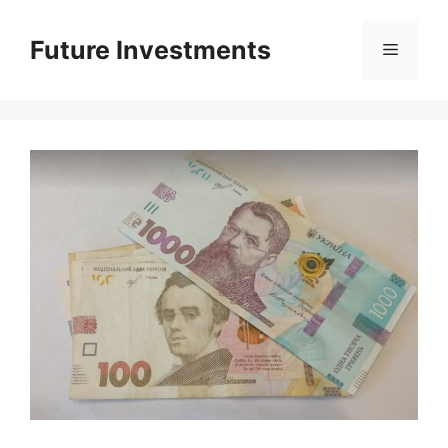
Перейти
до
Future Investments
Меню
вмісту