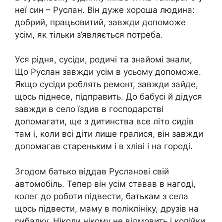
неї син – Руслан. Він дуже хороша людина:
добрий, працьовитий, завжди допоможе
усім, як тільки з’являється потреба.
Уся рідня, сусіди, родичі та знайомі знали,
Що Руслан завжди усім в усьому допоможе.
Якщо сусіди роблять ремонт, завжди зайде,
щось піднесе, підправить. До бабусі й дідуся
завжди в село їздив в господарстві
допомагати, ще з дитинства все літо сидів
там і, коли всі діти лише гралися, він завжди
допомагав стареньким і в хліві і на городі.
Згодом батько віддав Русланові свій
автомобіль. Тепер він усім ставав в нагоді,
колег до роботи підвести, батькам з села
щось підвести, маму в поліклініку, друзів на
рибалку. Ніколи нікому не відмовить і копійки