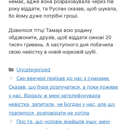
немає, адже вона розраховувала через пів
року віддати, та Руслан сказав, щоб шукала,
бо йому дуже потрібні гроші.
Довелося тітці Тамарі всю родину
обдзвонити, друзів, щоб віддати синові 20
тисяч гривень. А наступного дня побачила
свою невістку в новій норковій шубі.
Категорії
Uncategorized
Син ввечері приїхав до нас з сумками.
Сказав, що буде розлучатися, а поки поживе
у нас. Відразу ж мені зателефонувала
невістка, запитала, чи Богдан у нас, але що
трапилося, розповідати не хотіла
Про те, що чоловік знайшов іншу, мені