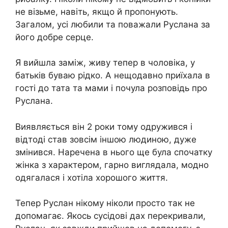
не візьме, навіть, якщо й пропонують.
Загалом, усі любили та поважали Руслана за
його добре серце.
Я вийшла заміж, живу тепер в чоловіка, у
батьків буваю рідко. А нещодавно приїхала в
гості до тата та мами і почула розповідь про
Руслана.
Виявляється він 2 роки тому одружився і
відтоді став зовсім іншою людиною, дуже
змінився. Наречена в нього ще була спочатку
жінка з характером, гарно виглядала, модно
одягалася і хотіла хорошого життя.
Тепер Руслан нікому ніколи просто так не
допомагає. Якось сусідові дах перекривали,