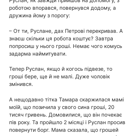
Руслан, як завжди прийшов на допомогу, з
роботою впорався, повернувся додому, а
дружина йому з порогу:
– От ти, Руслане, дах Петрові перекривав. А
знаєш скільки ця робота коштує? Завтра
попросиш у нього гроші. Немає чого комусь
задарма наймитувати.
Тепер Руслан, якщо й когось підвезе, то
гроші бере, ще й не малі. Дуже чоловік
змінився.
А нещодавно тітка Тамара скаржилася мамі
моїй, що позичила у свого сина гроші, 20
тисяч гривень. Домовилися, що він почекає
пів року. Та пройшло 2 місяці і Руслан просив
повернути борг. Мама сказала, що грошей