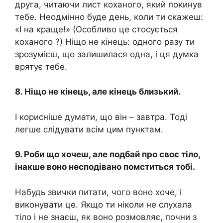
друга, читаючи лист коханого, який покинув
тебе. Неодмінно буде день, коли ти скажеш:
«І на краще!» (Особливо це стосується
коханого ?) Ніщо не кінець: одного разу ти
зрозумієш, що залишилася одна, і ця думка
врятує тебе.
8. Ніщо не кінець, але кінець близький.
І корисніше думати, що він – завтра. Тоді
легше слідувати всім цим пунктам.
9. Роби що хочеш, але подбай про своє тіло,
інакше воно несподівано помститься тобі.
Набудь звички питати, чого воно хоче, і
виконувати це. Якщо ти ніколи не слухала
тіло і не знаєш, як воно розмовляє, почни з