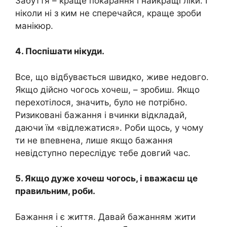
Забуття – краще покарання і найкращі ліки. І
ніколи ні з ким не сперечайся, краще зроби
манікюр.
4. Поспішати нікуди.
Все, що відбувається швидко, живе недовго.
Якщо дійсно чогось хочеш, – зробиш. Якщо
перехотілося, значить, було не потрібно.
Ризиковані бажання і вчинки відкладай,
даючи їм «відлежатися». Роби щось, у чому
ти не впевнена, лише якщо бажання
невідступно переслідує тебе довгий час.
5. Якщо дуже хочеш чогось, і вважаєш це
правильним, роби.
Бажання і є життя. Давай бажанням жити