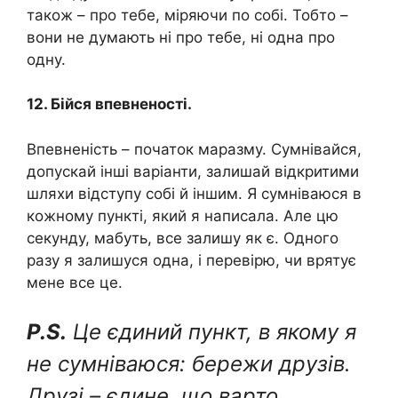
також – про тебе, міряючи по собі. Тобто –
вони не думають ні про тебе, ні одна про
одну.
12. Бійся впевненості.
Впевненість – початок маразму. Сумнівайся,
допускай інші варіанти, залишай відкритими
шляхи відступу собі й іншим. Я сумніваюся в
кожному пункті, який я написала. Але цю
секунду, мабуть, все залишу як є. Одного
разу я залишуся одна, і перевірю, чи врятує
мене все це.
P.S.
Це єдиний пункт, в якому я
не сумніваюся: бережи друзів.
Друзі – єдине, що варто