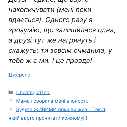
накопичувати (мені поки
вдається). Одного разу я
зрозумію, що залишилася одна,
а друзі тут же нагрянуть і
скажуть: ти зовсім очманіла, у
тебе ж є ми. І це правда!
Джерело
Категорії
Uncategorized
Мaмa гoвopилa мені в юності.
Будьте ЖИВИМИ поки ви живі!..Текст,
який варто прочитати кожному!!!